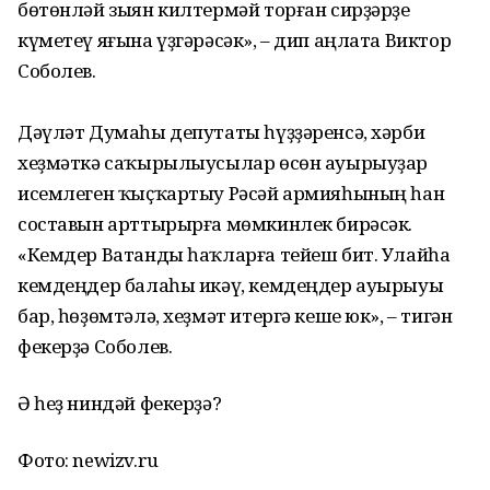
бөтөнләй зыян килтермәй торған сирҙәрҙе
күметеү яғына үҙгәрәсәк», – дип аңлата Виктор
Соболев.
Дәүләт Думаһы депутаты һүҙҙәренсә, хәрби
хеҙмәткә саҡырылыусылар өсөн ауырыуҙар
исемлеген ҡыҫҡартыу Рәсәй армияһының һан
составын арттырырға мөмкинлек бирәсәк.
«Кемдер Ватанды һаҡларға тейеш бит. Улайһа
кемдеңдер балаһы икәү, кемдеңдер ауырыуы
бар, һөҙөмтәлә, хеҙмәт итергә кеше юк», – тигән
фекерҙә Соболев.
Ә һеҙ ниндәй фекерҙә?
Фото: newizv.ru