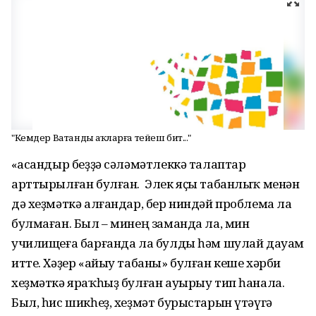
"Кемдер Ватанды һаҡларға тейеш бит..."
«Ҡасандыр беҙҙә сәләмәтлеккә талаптар
арттырылған булған. Элек яҫы табанлыҡ менән
дә хеҙмәткә алғандар, бер ниндәй проблема ла
булмаған. Был – минең заманда ла, мин
училищеға барғанда ла булды һәм шулай дауам
итте. Хәҙер «айыу табаны» булған кеше хәрби
хеҙмәткә яраҡһыҙ булған ауырыу тип һанала.
Был, һис шикһеҙ, хеҙмәт бурыстарын үтәүгә