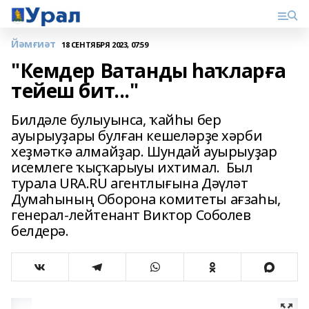
Йәмғиәт
18 СЕНТЯБРЯ 2023, 07:59
"Кемдер Ватанды һаҡларға
тейеш бит..."
Билдәле булыуынса, ҡайһы бер
ауырыуҙары булған кешеләрҙе хәрби
хеҙмәткә алмайҙар. Шундай ауырыуҙар
исемлеге ҡыҫҡарыуы ихтимал. Был
турала URA.RU агентлығына Дәүләт
Думаһының Оборона комитеты ағзаһы,
генерал-лейтенант Виктор Соболев
белдерә.