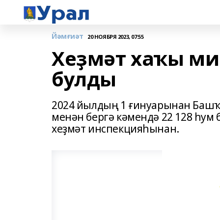
Йәмғиәт
20 НОЯБРЯ 2023, 07:55
Хеҙмәт хаҡы м
булды
2024 йылдың 1 ғинуарынан Башҡ
менән бергә кәмендә 22 128 һум 
хеҙмәт инспекцияһынан.