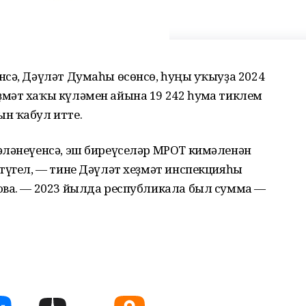
сә, Дәүләт Думаһы өсөнсө, һуңғы уҡыуҙа 2024
мәт хаҡы күләмен айына 19 242 һумға тиклем
н ҡабул итте.
әләнеүенсә, эш биреүселәр МРОТ кимәленән
түгел, — тине Дәүләт хеҙмәт инспекцияһы
ова. — 2023 йылда республикала был сумма —