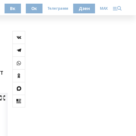
Вк
Ок
Дзен
Телеграмм
MAX
әт