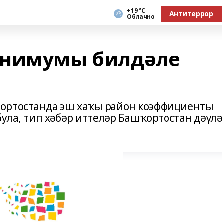
+19 °С
Антитеррор
Облачно
инимумы билдәле
ортостанда эш хаҡы район коэффициенты
була, тип хәбәр иттеләр Башҡортостан дәүл