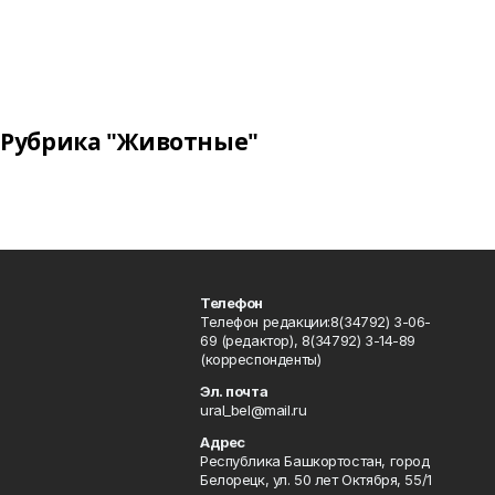
Рубрика "Животные"
Телефон
Телефон редакции:8(34792) 3-06-
69 (редактор), 8(34792) 3-14-89
(корреспонденты)
Эл. почта
ural_bel@mail.ru
Адрес
Республика Башкортостан, город
Белорецк, ул. 50 лет Октября, 55/1