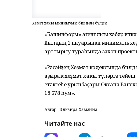
Хеҙмәт хаҡы минимумы билдәле булды
«Башинформ» агентлығы хәбәр иткән
йылдың 1 ғинуарынан минималь хеҙ
арттырыу тураһында закон проекты
«Рәсәйҙең Хеҙмәт кодексында билд
аҙыраҡ хеҙмәт хаҡы түләргә тейеш 
етәксеһе урынбаҫары Оксана Ванск
18 678 һум».
Автор:
Эльвира Хамзина
Читайте нас