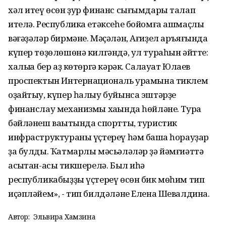
хәл итеү өсөн ҙур финанс сығымдары талап
ителә. Республика етәксеһе бойомға ашмаҫлыҡ
вәғәҙәләр бирмәне. Мәҫәлән, Ағиҙел аръяғында
күпер төҙөлөшөнә килгәндә, ул тураһын әйтте:
халыҡҡа бер аҙ көтөргә кәрәк. Салауат Юлаев
проспектын Интернациональ урамына тиклем
оҙайтыу, күпер һалыу буйынса эштәрҙе
финанслау механизмы хаҡында һөйләне. Тура
бәйләнеш ваҡытында спортты, туристик
инфраструктураны үҫтереү һәм башҡа һорауҙар
ҙа булды. Ҡатмарлы мәсьәләләр ҙә йәмғиәттә
асыҡтан-асыҡ тикшерелә. Был иһә
республикабыҙҙы үҫтереү өсөн бик мөһим тип
иҫәпләйем», - тип билдәләне Елена Шевалдина.
Автор:
Эльвира Хамзина