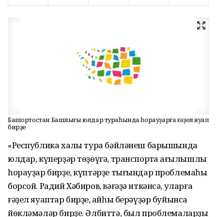
Башҡортостан Башлығы юлдар тураһында һорауҙарға ғәҙел яуап
бирҙе
«Республика халҡы тура бәйләнеш барышында
юлдар, күперҙәр төҙөүгә, транспортҡа ҡағылышлы
һорауҙар бирҙе, күптәрҙе тығындар проблемаһы
борсой. Радий Хәбиров, вәғәҙә иткәнсә, уларға
ғәҙел яуаптар бирҙе, ҡайһы берәүҙәр буйынса
йөкләмәләр бирҙе. Әлбиттә, был проблемаларҙы