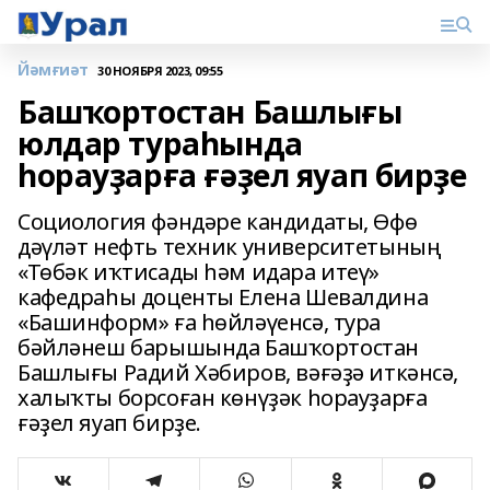
Йәмғиәт
30 НОЯБРЯ 2023, 09:55
Башҡортостан Башлығы
юлдар тураһында
һорауҙарға ғәҙел яуап бирҙе
Социология фәндәре кандидаты, Өфө
дәүләт нефть техник университетының
«Төбәк иҡтисады һәм идара итеү»
кафедраһы доценты Елена Шевалдина
«Башинформ» ға һөйләүенсә, тура
бәйләнеш барышында Башҡортостан
Башлығы Радий Хәбиров, вәғәҙә иткәнсә,
халыҡты борсоған көнүҙәк һорауҙарға
ғәҙел яуап бирҙе.