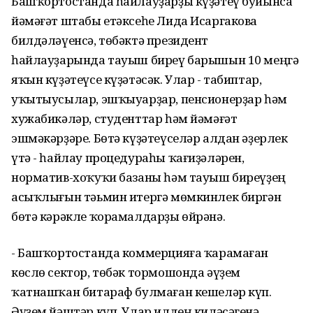
Башҡортостанда һайлауҙарҙы күҙәтеү буйынса
йәмәғәт штабы етәксеһе Лида Исаргакова
билдәләүенсә, төбәктә президент
һайлауҙарында тауыш биреү барышын 10 меңгә
яҡын күҙәтеүсе күҙәтәсәк. Улар - табиптар,
уҡытыусылар, эшҡыуарҙар, пенсионерҙар һәм
хужабикәләр, студенттар һәм йәмәғәт
эшмәкәрҙәре. Бөтә күҙәтеүселәр алдан әҙерлек
үтә - һайлау процедураһы ҡағиҙәләрен,
норматив-хоҡуҡи базаны һәм тауыш биреүҙең
асыҡлығын тәьмин итергә мөмкинлек биргән
бөтә кәрәкле ҡорамалдарҙы өйрәнә.
- Башҡортостанда коммерцияға ҡарамаған
көслө сектор, төбәк тормошонда әүҙем
ҡатнашҡан битараф булмаған кешеләр күп.
Әүҙем йәштәр күп. Улар илдең киләсәгенә