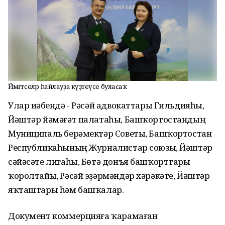
Йәмәғәтселәр һайлауҙа күҙәтеүсе буласаҡ
Улар иҫәбендә - Рәсәй адвокаттары Гильдияһы,
Йәштәр йәмәғәт палатаһы, Башҡортостандың
Муниципаль берәмектәр Советы, Башҡортостан
Республикаһының Журналистар союзы, Йәштәр
сәйәсәте лигаһы, Бөтә донъя башҡорттары
ҡоролтайы, Рәсәй эҙәрмәндәр хәрәкәте, Йәштәр
яҡташтары һәм башҡалар.
Документ коммерцияға ҡарамаған