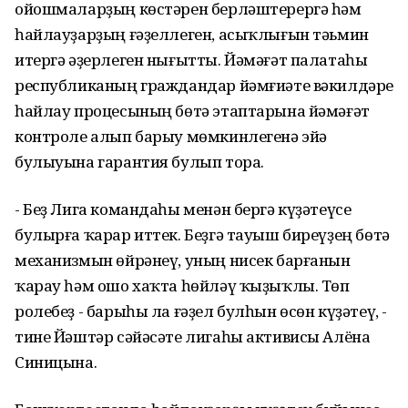
ойошмаларҙың көстәрен берләштерергә һәм
һайлауҙарҙың ғәҙеллеген, асыҡлығын тәьмин
итергә әҙерлеген нығытты. Йәмәғәт палатаһы
республиканың граждандар йәмғиәте вәкилдәре
һайлау процесының бөтә этаптарына йәмәғәт
контроле алып барыу мөмкинлегенә эйә
булыуына гарантия булып тора.
- Беҙ Лига командаһы менән бергә күҙәтеүсе
булырға ҡарар иттек. Беҙгә тауыш биреүҙең бөтә
механизмын өйрәнеү, уның нисек барғанын
ҡарау һәм ошо хаҡта һөйләү ҡыҙыҡлы. Төп
ролебеҙ - барыһы ла ғәҙел булһын өсөн күҙәтеү, -
тине Йәштәр сәйәсәте лигаһы активисы Алёна
Синицына.