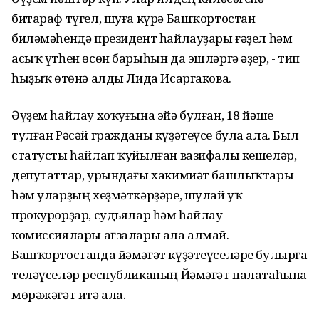
битараф түгел, шуға күрә Башҡортостан
биләмәһендә президент һайлауҙары ғәҙел һәм
асыҡ үтһен өсөн барыһын да эшләргә әҙер, - тип
һыҙыҡ өҫтөнә алды Лида Исаргакова.
Әүҙем һайлау хоҡуғына эйә булған, 18 йәше
тулған Рәсәй гражданы күҙәтеүсе була ала. Был
статусты һайлап ҡуйылған вазифалы кешеләр,
депутаттар, урындағы хакимиәт башлыҡтары
һәм уларҙың хеҙмәткәрҙәре, шулай уҡ
прокурорҙар, судьялар һәм һайлау
комиссиялары ағзалары ала алмай.
Башҡортостанда йәмәғәт күҙәтеүселәре булырға
теләүселәр республиканың Йәмәғәт палатаһына
мөрәжәғәт итә ала.