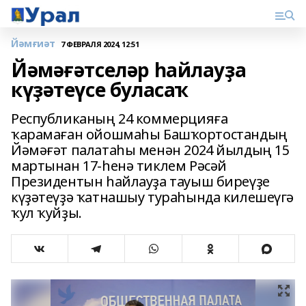
Йәмғиәт
7 ФЕВРАЛЯ 2024, 12:51
Йәмәғәтселәр һайлауҙа
күҙәтеүсе буласаҡ
Республиканың 24 коммерцияға
ҡарамаған ойошмаһы Башҡортостандың
Йәмәғәт палатаһы менән 2024 йылдың 15
мартынан 17-һенә тиклем Рәсәй
Президентын һайлауҙа тауыш биреүҙе
күҙәтеүҙә ҡатнашыу тураһында килешеүгә
ҡул ҡуйҙы.