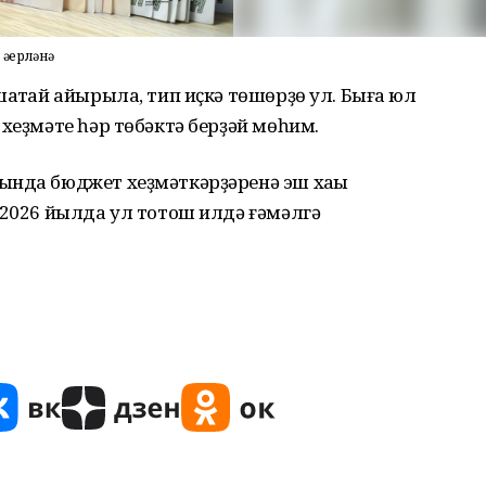
әҙерләнә
шаҡтай айырыла, тип иҫкә төшөрҙө ул. Быға юл
хеҙмәте һәр төбәктә берҙәй мөһим.
ында бюджет хеҙмәткәрҙәренә эш хаҡы
 2026 йылда ул тотош илдә ғәмәлгә