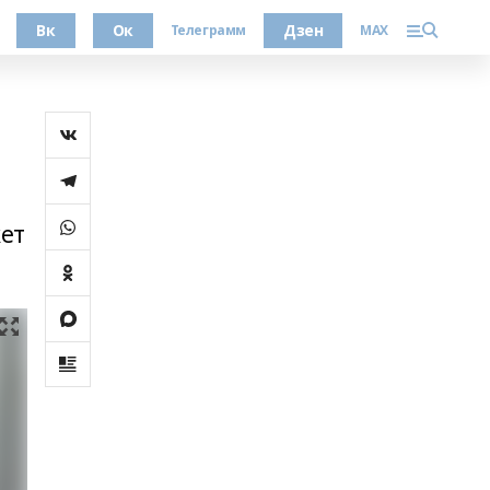
Вк
Ок
Дзен
Телеграмм
MAX
ет