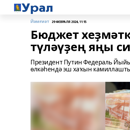
Йәмғиәт
29 ФЕВРАЛЯ 2024, 11:15
Бюджет хеҙмәтк
түләүҙең яңы с
Президент Путин Федераль Йый
өлкәһендә эш хаҡын камиллашты