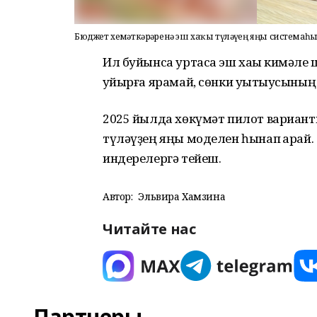
Бюджет хеҙмәткәрҙәренә эш хаҡы түләүҙең яңы системаһы 
Ил буйынса уртаса эш хаҡы кимәле 
ҡуйырға ярамай, сөнки уҡытыусының 
2025 йылда хөкүмәт пилот вариант
түләүҙең яңы моделен һынап ҡарай.
индерелергә тейеш.
Автор:
Эльвира Хамзина
Читайте нас
Партнеры