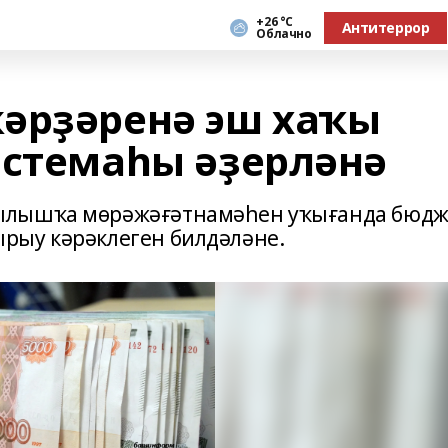
+26 °С
Антитеррор
Облачно
әрҙәренә эш хаҡы
истемаһы әҙерләнә
ылышҡа мөрәжәғәтнамәһен уҡығанда бюдж
рыу кәрәклеген билдәләне.