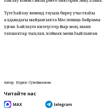
һайлау комиссияһы рәйесе Виктория Зәйнуллина.
Тәүге һайлау көнөндә тауыш биреү участкаһы
алдындағы майҙансыҡта Масленица байрамы
уҙған. Һайлауға килеүселәр йыр-моң, шаян
таҡмаҡтар тыңлап, ҡоймаҡ менән һыйланған.
Автор:
Нэркэс Сулейманова
Читайте нас