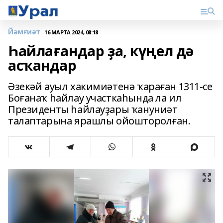
Йәмғиәт
16 МАРТА 2024, 08:18
Һайлағандар ҙа, күңел дә
асҡандар
Әзекәй ауыл хакимиәтенә ҡараған 1311-се
Боғанаҡ һайлау участкаһында ла ил
Президенты һайлауҙары ҡануниәт
талаптарына ярашлы ойошторолған.