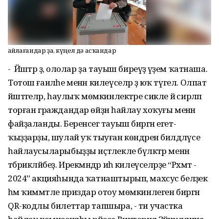
Һайлағандар ҙа, күңел дә асҡандар
- Йәштәр ҙә, ололар ҙа тауыш биреүҙә әүҙем ҡатнаша.
Тотош ғаиләһе менән килеүселәр ҙә юҡ түгел. Олпат
йәштәгеләр, һаулыҡ мөмкинлектәре сикле йә сирләп
торған граждандар өйҙән һайлау хоҡуғы менән
файҙаланды. Беренсегә тауыш биргән егет-
ҡыҙҙарҙы, шулай уҡ тыуған көндәрен билдәләүсе
һайлаусыларыбыҙҙы иҫтәлекле бүләктәр менән
тәбрикләйбеҙ. Ирекмәндәр иһә килеүселәрҙе “Рәхмәт -
2024” акцияһында ҡатнаштырып, махсус беләҙек
һәм ҡиммәтле приздар отоу мөмкинлеген биргән
QR-кодлы билеттар тапшыра, - ти участка