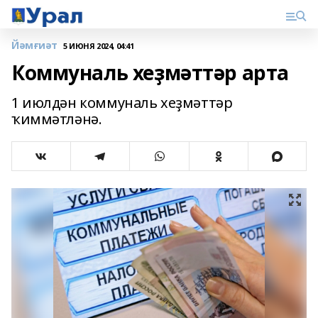
Йәмғиәт
5 ИЮНЯ 2024, 04:41
Коммуналь хеҙмәттәр арта
1 июлдән коммуналь хеҙмәттәр
ҡиммәтләнә.