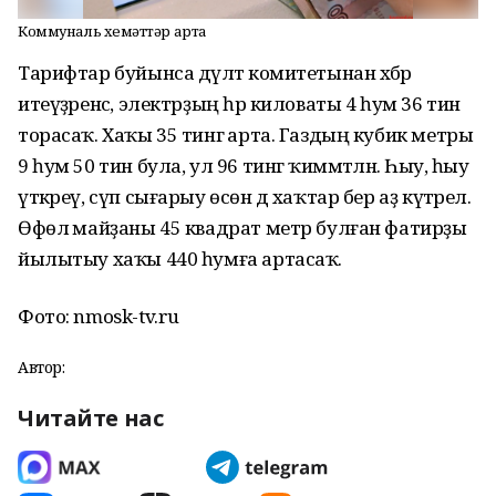
Коммуналь хеҙмәттәр арта
Тарифтар буйынса дәүләт комитетынан хәбәр
итеүҙәренсә, электрҙың һәр киловаты 4 һум 36 тин
торасаҡ. Хаҡы 35 тингә арта. Газдың кубик метры
9 һум 50 тин була, ул 96 тингә ҡиммәтләнә. Һыу, һыу
үткәреү, сүп сығарыу өсөн дә хаҡтар бер аҙ күтәрелә.
Өфөлә майҙаны 45 квадрат метр булған фатирҙы
йылытыу хаҡы 440 һумға артасаҡ.
Фото: nmosk-tv.ru
Автор:
Читайте нас