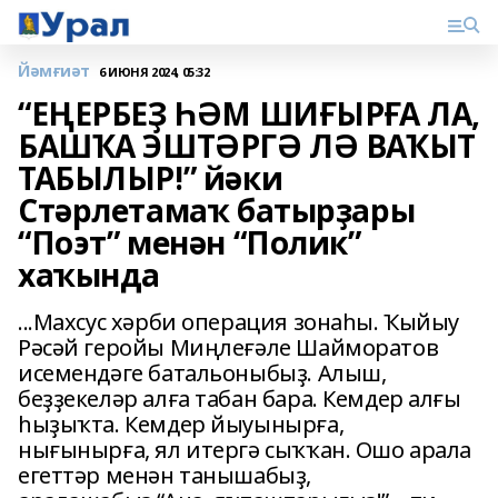
Йәмғиәт
6 ИЮНЯ 2024, 05:32
“ЕҢЕРБЕҘ ҺӘМ ШИҒЫРҒА ЛА,
БАШҠА ЭШТӘРГӘ ЛӘ ВАҠЫТ
ТАБЫЛЫР!” йәки
Стәрлетамаҡ батырҙары
“Поэт” менән “Полик”
хаҡында
...Махсус хәрби операция зонаһы. Ҡыйыу
Рәсәй геройы Миңлеғәле Шайморатов
исемендәге батальоныбыҙ. Алыш,
беҙҙекеләр алға табан бара. Кемдер алғы
һыҙыҡта. Кемдер йыуынырға,
нығынырға, ял итергә сыҡҡан. Ошо арала
егеттәр менән танышабыҙ,