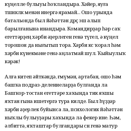
күңелле булыуы һоҡландыра. Хәйер, яуға
төшөнкөлөк менән инергә ярамай... Ошо урында
батальонда был йәһәттән дөрөҫ эш алып
барылғанына инандыра. Командирҙар һәр саҡ
егеттәрҙең хәрби әҙерлеген генә түгел, ә күңел
торошон да нығытып тора. Хәрби көс ҡорал һәм
хәрби күнекмәне генә аңлатмай шул. Ҡыйыулыҡ
кәрәк!
Алға китеп әйткәндә, ғөмүмән, артабан, ошо һәм
башҡа подраз-делениеларҙа булғанда ла
Башҡор-тостан егеттәре хаҡында тик яҡшы
яҡтан ғына ишетергә тура килде. Был һүҙҙәр
хәрби әҙерлек буйынса ла, психологик йәһәттән
ныҡлы булыуҙары хаҡында ла фекер ине. Һәм,
әлбиттә, яҡташтар булғандары өсөн генә матур