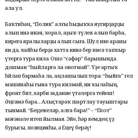
ала ул.
Баҡтиһәң, “Полик” алғы һыҙыҡҡа яугирҙарҙы
алып инә икән, ҡорал, аҙыҡ-түлек алып барһа,
кирегә яралыларҙы алып сыға. Шул ике араны
көн дә, ҡайһы берҙә хатта көнөнә бер нисә тапҡыр
үтергә тура килә. Ошо “сәфәр” барышында
дошман “һыйларға ла онотмай”. Үҙе артыҡ
һөйләп бармаһа ла, аңлашылып тора: “һыйға” гел
машинаһы ғына тура килмәй, ни ҡылаһың,
фронт бит, хәрби задание үтәлергә тейеш!
Әңгәмә бара... Алыҫтараҡ шартлау тауыштары
тынмай. “Беҙҙекеләр, алға бара!” – “Поэт”
мәғәнәле итеп йылмая. Эйе, һәр кемдең үҙ
бурысы, позицияһы, ә Еңеү берәү!