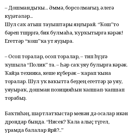
– Дошмандыҡы... Әммә, борсолмағыҙ, әлегә
күҙәтәләр...
Шул саҡ атыш тауыштары яңғырай. “Ҡош”то
бәреп төшөрөргә, бик булмаһа, ҡурҡытырға кәрәк!
Егеттәр “ҡош”ҡа ут яуҙыра.
– Осоп торалар, осоп торалар, – тип һүҙгә
ҡушыла “Полик” та. – Һәр саҡ уяу булырға кәрәк.
Ҡайҙа техника, кеше күберәк – ҡарап ҡына
торалар. Шул уҡ ваҡытта беҙҙең егеттәр ҙә уяу,
уяуыраҡ, дошман позицияһын ҡапшап-ҡапшап
торабыҙ.
Баҡтиһәң, шартлатҡыстар менән дә осалар икән
дрондар бында. “Нисек? Ҡала алыҫ түгел,
урамда балалар йөрөй?..”