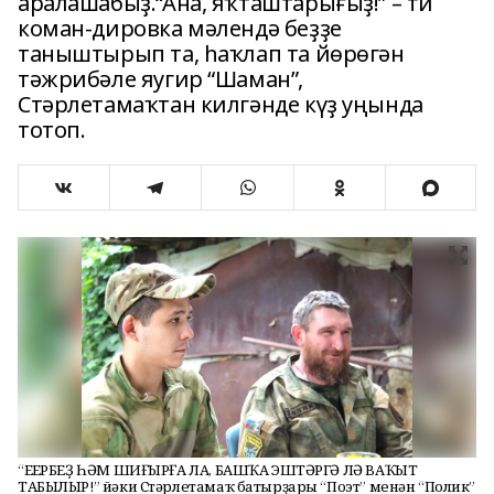
аралашабыҙ.“Ана, яҡташтарығыҙ!” – ти
коман-дировка мәлендә беҙҙе
таныштырып та, һаҡлап та йөрөгән
тәжрибәле яугир “Шаман”,
Стәрлетамаҡтан килгәнде күҙ уңында
тотоп.
“ЕҢЕРБЕҘ ҺӘМ ШИҒЫРҒА ЛА, БАШҠА ЭШТӘРГӘ ЛӘ ВАҠЫТ
ТАБЫЛЫР!” йәки Стәрлетамаҡ батырҙары “Поэт” менән “Полик”