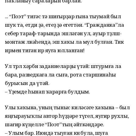
һаҡланыу сараларын барлай.
... “Поэт” тигәс тә шиғырҙар ғына тыумай был
шуҡ та, етди ҙә, етеҙ ҙә егеттән. “Гражданка”ла
себер тараф-тарында эшләгән ул, ауыр төҙөлөш-
монтаж өлкәһендә, эш хаҡы ла мул булған. Тик
ирмен тигән ир яуға юлланған!
Ул төрлө хәрби заданиеларҙы үтәй: штурмға ла
бара, разведкаға ла сыға, рота старшинаһы
бурысын да үтәй.
– Үҙемде һынап ҡарарға булдым.
Улы хаҡына, уның тыныс киләсәге хаҡына – был
яңғырауыҡлы автор һүҙҙәре түгел, яугир рухлы,
шағир күңелле “Поэт”тың әйткәндәре.
– Улым бар. Июндә тыуған көнө була, шуға