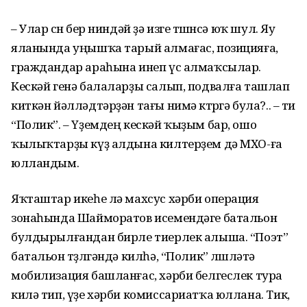
– Улар өсөн бер ниндәй ҙә изге төшөнсә юҡ шул. Яу
яланында уңышҡа тарый алмағас, позицияға,
граждандар араһына инеп үс алмаҡсылар.
Кескәй генә балаларҙы салып, подвалға ташлап
киткән йәлләдтәрҙән тағы нимә көтөргә була?.. – ти
“Полик”. – Үҙемдең кескәй ҡыҙым бар, ошо
ҡылыҡтарҙы күҙ алдына килтерҙем дә МХО-ға
юлландым.
Яҡташтар икеһе лә махсус хәрби операция
зонаһында Шайморатов исемендәге батальон
булдырылғандан бирле тиерлек алыша. “Поэт”
батальон төҙөлгәндә килһә, “Полик” өлөшләтә
мобилизация башланғас, хәрби белгеслек тура
килә тип, үҙе хәрби комиссариатҡа юллана. Тик,