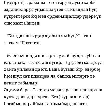
һүҙҙәр яңғыраманы – егеттәрҙең ауыр хәрби
заданиеларҙы уңышлы үтеп сыҡҡандан һуң
күкрәктәрен биҙәгән орден-миҙалдар үҙҙәре үк
ошо хаҡта һөйләй!
...“Бында шиғырҙар яҙаһыңмы һуң?” – тип
төпсөнәм “Поэт”тан.
– Әлегә күңелдә шиғыр тыумай шул, тыуһа ла
ваҡыт юҡ, – ти яҡташ яугир. – Дөрөҫөн әйткәндә, ул
хаҡта уйлаған да юҡ. Бына һуғыш бөтөр, еңербеҙ
һәм шул саҡ шиғырға ла, башҡа эштәргә лә
ваҡыт табылыр!
Әңгәмә бара... Егеттәр менән ара-лашҡан арала
күктә дрондар күренә. Беҙ (журналистар)
һағайып ҡарайбыҙ. Тән зымбырҙап китә.