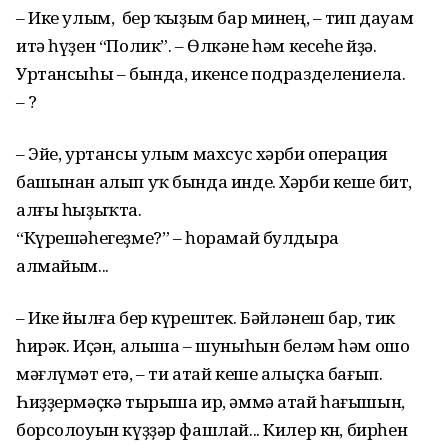
– Ике улым, бер ҡыҙым бар минең, – тип дауам
итә һүҙен “Полик”. – Өлкәне һәм кесеһе өйҙә.
Уртансыһы – бында, икенсе подразделениела.
– ?
– Эйе, уртансы улым махсус хәрби операция
башынан алып уҡ бында инде. Хәрби кеше бит,
алғы һыҙыҡта.
“Күрешәһегеҙме?” – һорамай булдыра
алмайым...
– Ике йылға бер күрештек. Бәйләнеш бар, тик
һирәк. Иҫән, алыша – шуныһын беләм һәм ошо
мәғлүмәт етә, – ти атай кеше алыҫҡа бағып.
Һиҙҙермәҫкә тырыша ир, әммә атай һағышын,
борсолоуын күҙҙәр фашлай... Килер көн, бирһен