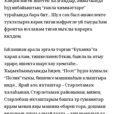
Ҡайҙан нисек ишетеп ҡалғандыр, әммә бында
һүҙ көнбайыштың “ғаилә ҡиммәттәре”
тураһында бара бит... Шул саҡ был әшәкелекте
туҡтатырға кәрәк тигән нәфрәтле уй тыуҙы һәм
фронтҡа юлланам тигән ныҡлы ҡарарға
килдем.
Һөйләшкән арала эргәлә торған “Буханка”ға
ҡарап алам, тишкеләнеп бөткән, быялала атыу
эҙҙәре, ишектә шартлау эҙемтәһе...
Ҡыҙыҡһыныуымды һиҙеп, “Поэт” һүҙгә ҡушыла:
“Полик”тыҡы, бишенсе машинаһын алыштыра
инде... Ярай әле, яҡташтар – Стәрлетамаҡ
ҡалаһынан, Стәрлетамаҡ районынан, минең
Стәрлебаш-яҡташтарым башҡа төр гуманитар
ярҙам менән яңы машина ебәреп тора, дошман
яндырып өлгөртә алмай хатта, – тип шаяртып та