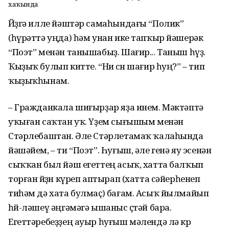
хаҡында
Йөҙгә илле йәштәр самаһындағы “Полик”
(һүрәттә уңда) һәм унан ике тапҡыр йәшерәк
“Поэт” менән танышабыҙ. Шағир... Таныш һүҙ.
Ҡыҙыҡ булып китте. “Ни өсөн шағир һуң?” – тип
ҡыҙыҡһынам.
– Гражданкала шиғырҙар яҙа инем. Мәктәптә
уҡыған саҡтан уҡ. Үҙем сығышым менән
Стәрлебаштан. Әле Стәрлетамаҡ ҡалаһында
йәшәйем, – ти “Поэт”. Һуғыш, әле генә яу эсенән
сыҡҡан был йәш егеттең асыҡ, хатта балҡып
торған йөҙөн күреп аптырап (хатта сәйерһенеп
тиһәм дә хата булмаҫ) бағам. Асыҡ йылмайып
һөй-ләшеү әңгәмәгә ышаныс өҫтәй бара.
Егеттәребеҙҙең ауыр һуғыш мәлендә лә көр