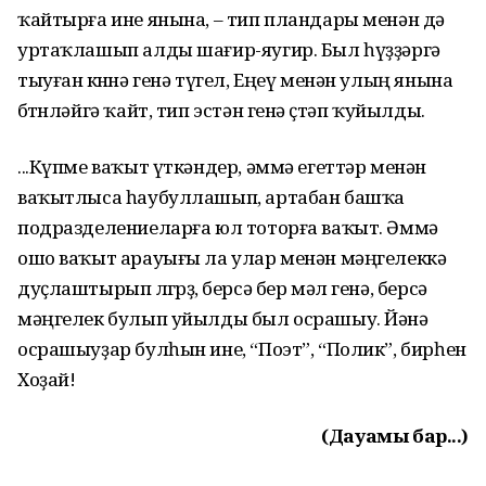
ҡайтырға ине янына, – тип пландары менән дә
уртаҡлашып алды шағир-яугир. Был һүҙҙәргә
тыуған көнөнә генә түгел, Еңеү менән улың янына
бөтөнләйгә ҡайт, тип эстән генә өҫтәп ҡуйылды.
...Күпме ваҡыт үткәндер, әммә егеттәр менән
ваҡытлыса һаубуллашып, артабан башҡа
подразделениеларға юл тоторға ваҡыт. Әммә
ошо ваҡыт арауығы ла улар менән мәңгелеккә
дуҫлаштырып өлгөрҙө, берсә бер мәл генә, берсә
мәңгелек булып уйылды был осрашыу. Йәнә
осрашыуҙар булһын ине, “Поэт”, “Полик”, бирһен
Хоҙай!
(Дауамы бар...)