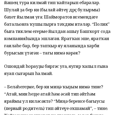
йәшең тура килмәй тип ҡайтарып ебәрәләр.
Шулай ҙа бер көн (былай әйтеү дөрөҫ булырмы)
бәхет йылмая уға: Шайморатов исемендәге
батальонға ҡушылырға тәҡдим итәләр. “Полик”
быға тиклем егерме йылдан ашыу Башҡорт сода
компанияһында эшләгән. Яратҡан эше, яратҡан
ғаиләһе бар, бер тапҡыр яу яланында хәрби
бурысын үтәгән – тағы нимә кәрәк?
Ошондай һорауҙы биргәс уға, яугир ҡапыл ғына
яуап сығарып һалмай.
– Беләһегеҙме, бер көн миңә ҡыҙым нимә тине?
“Атай, мин һеҙҙе атай һәм әсәй тип әйтһәм
яраймы ул киләсәктә? “Миңә беренсе бағыусы
(первый родитель) тип әйтеүе оҡшамай”, – тине.