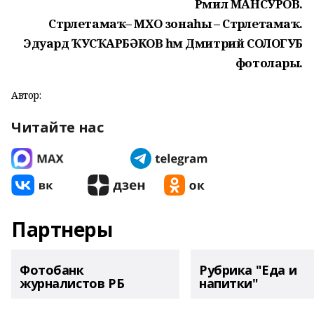
Рәмил МАНСУРОВ.
Стәрлетамаҡ– МХО зонаһы – Стәрлетамаҡ.
Эдуард ҠУСҠАРБӘКОВ һәм Дмитрий СОЛОГУБ
фотолары.
Автор:
Читайте нас
Партнеры
Фотобанк
Рубрика "Еда и
журналистов РБ
напитки"