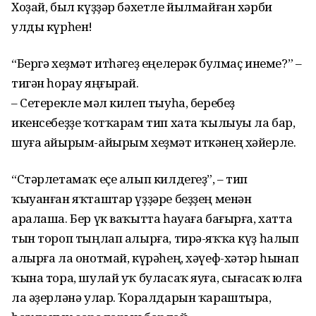
Хоҙай, был күҙҙәр бәхетле йылмайған хәрби
улды күрһен!
“Бергә хеҙмәт итһәгеҙ еңелерәк булмаҫ инеме?” –
тигән һорау яңғырай.
– Сетерекле мәл килеп тыуһа, беребеҙ
икенсебеҙҙе ҡотҡарам тип хата ҡылыуы ла бар,
шуға айырым-айырым хеҙмәт иткәнең хәйерле.
“Стәрлетамаҡ еҫе алып килдегеҙ”, – тип
ҡыуанған яҡташтар үҙҙәре беҙҙең менән
аралаша. Бер үк ваҡытта һауаға бағырға, хатта
тын тороп тыңлап алырға, тирә-яҡҡа күҙ һалып
алырға ла онотмай, күрәһең, хәүеф-хәтәр һынап
ҡына тора, шулай уҡ буласаҡ яуға, сығасаҡ юлға
ла әҙерләнә улар. Ҡоралдарын ҡараштыра,