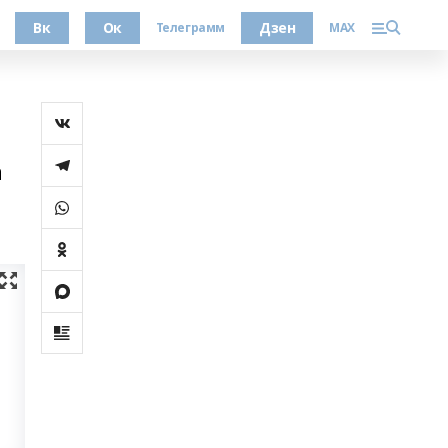
Вк
Ок
Дзен
Телеграмм
MAX
а