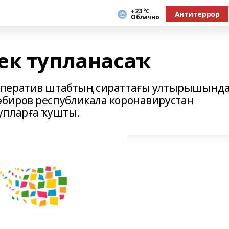
+23 °С
Антитеррор
Облачно
ек тупланасаҡ
оператив штабтың сираттағы ултырышынд
биров республикала коронавирустан
упларға ҡушты.