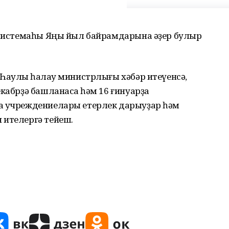
у системаһы Яңы йыл байрамдарына әҙер булыр
Һаулыҡ һаҡлау министрлығы хәбәр итеүенсә,
кабрҙә башланасаҡ һәм 16 ғинуарҙа
на учреждениелары етерлек дарыуҙар һәм
 ителергә тейеш.