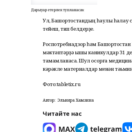
Дарыуҙар етерлек тупланасаҡ
Ул, Башҡортостандың һаулыҡ һаҡла
тейеш, тип белдерҙе.
Роспотребнадзор һәм Башҡортостан 
мәктәптәрҙә ҡышҡы каникулдар 31 де
тамамланасаҡ. Шул осорға медици
кәрәкле материалдар менән тәьмин
Фото:tabletix.ru
Автор:
Эльвира Хамзина
Читайте нас