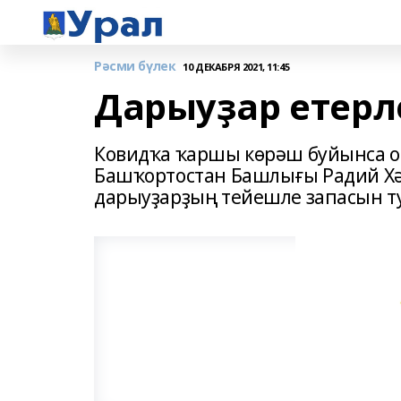
Рәсми бүлек
10 ДЕКАБРЯ 2021, 11:45
Дарыуҙар етерл
Ковидҡа ҡаршы көрәш буйынса 
Башҡортостан Башлығы Радий Хә
дарыуҙарҙың тейешле запасын т