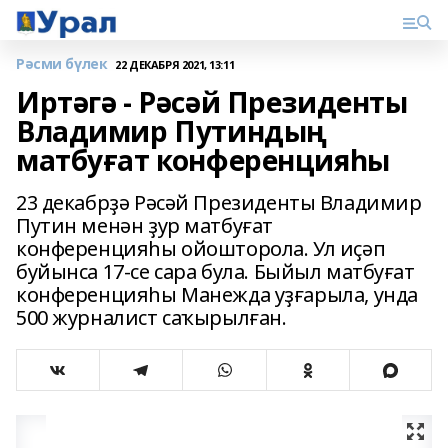
Рәсми бүлек
22 ДЕКАБРЯ 2021, 13:11
Иртәгә - Рәсәй Президенты
Владимир Путиндың
матбуғат конференцияһы
23 декабрҙә Рәсәй Президенты Владимир
Путин менән ҙур матбуғат
конференцияһы ойошторола. Ул иҫәп
буйынса 17-се сара була. Быйыл матбуғат
конференцияһы Манежда уҙғарыла, унда
500 журналист саҡырылған.