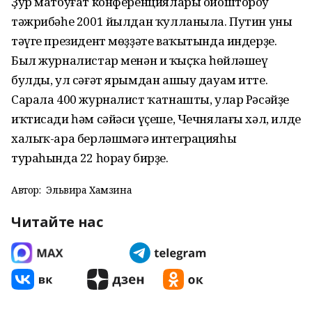
Ҙур матбуғат конференциялары ойоштороу
тәжрибәһе 2001 йылдан ҡулланыла. Путин уны
тәүге президент мөҙҙәте ваҡытында индерҙе.
Был журналистар менән иң ҡыҫҡа һөйләшеү
булды, ул сәғәт ярымдан ашыу дауам итте.
Сарала 400 журналист ҡатнашты, улар Рәсәйҙең
иҡтисади һәм сәйәси үҫеше, Чечнялағы хәл, илдең
халыҡ-ара берләшмәгә интеграцияһы
тураһында 22 һорау бирҙе.
Автор:
Эльвира Хамзина
Читайте нас