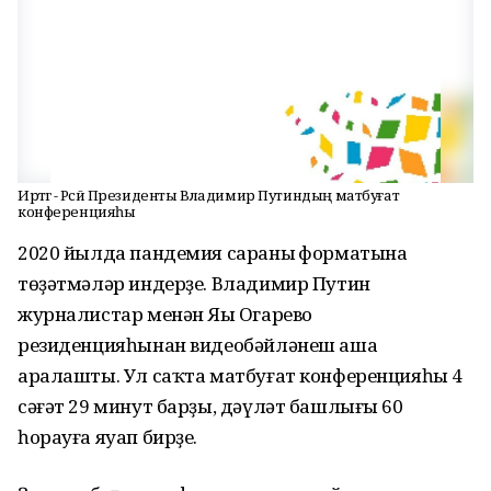
Иртәгә - Рәсәй Президенты Владимир Путиндың матбуғат
конференцияһы
2020 йылда пандемия сараның форматына
төҙәтмәләр индерҙе. Владимир Путин
журналистар менән Яңы Огарево
резиденцияһынан видеобәйләнеш аша
аралашты. Ул саҡта матбуғат конференцияһы 4
сәғәт 29 минут барҙы, дәүләт башлығы 60
һорауға яуап бирҙе.