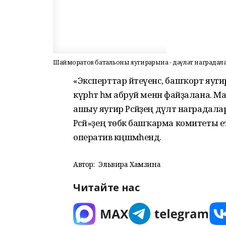
Шайморатов батальоны яугирҙарына - дәүләт наградал
«Эксперттар әйтеүенсә, башҡорт яу
күрһәтә һәм абруй менән файҙалана.
ашыу яугир Рәсәйҙең дәүләт наградал
Рәсәй»ҙең төбәк башҡарма комитеты 
оператив кәңәшмәһендә.
Автор:
Эльвира Хамзина
Читайте нас