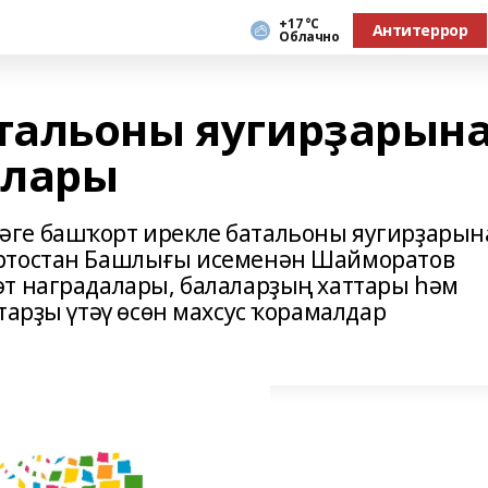
+17 °С
Антитеррор
Облачно
тальоны яугирҙарын
алары
ге башҡорт ирекле батальоны яугирҙарын
ортостан Башлығы исеменән Шайморатов
т наградалары, балаларҙың хаттары һәм
тарҙы үтәү өсөн махсус ҡорамалдар