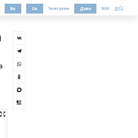
Вк
Ок
Дзен
Телеграмм
MAX
а
а