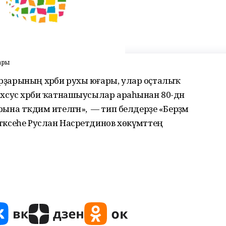
ары
гирҙарының хәрби рухы юғары, улар оҫталыҡ
 Махсус хәрби ҡатнашыусылар араһынан 80-дән
арына тәҡдим ителгән», — тип белдерҙе «Берҙәм
етәксеһе Руслан Насретдинов хөкүмәттең