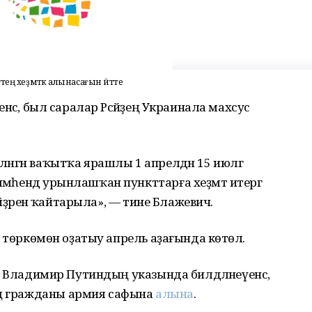
ең хеҙмәткә алынасағын әйтте
үенсә, был саралар Рәсәйҙең Украинала махсус
ләнгән ваҡытҡа ярашлы 1 апрелдән 15 июлгә
әмәһендә урынлашҡан пункттарға хеҙмәт итергә
р өйҙәренә ҡайтарыла», — тине Блажевич.
үге төркөмөн оҙатыу апрель аҙағында көтөлә.
енты Владимир Путиндың указында билдәләнеүенсә,
ең гражданы армия сафына
алына
.