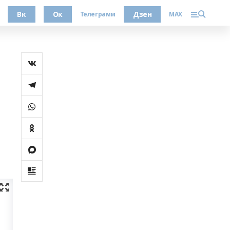
Вк
Ок
Дзен
Телеграмм
MAX