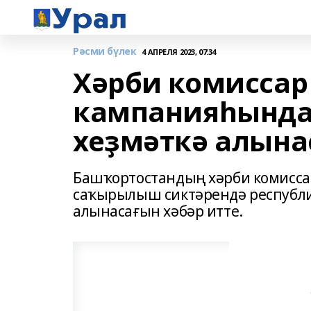
Рәсми бүлек
4 АПРЕЛЯ 2023, 07:34
Хәрби комиссар
кампанияһында 
хеҙмәткә алына
Башҡортостандың хәрби комисс
саҡырылыш сиктәрендә республи
алынасағын хәбәр итте.