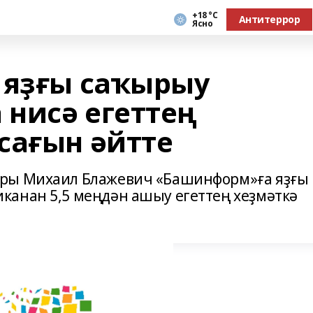
+18 °С
Антитеррор
Ясно
 яҙғы саҡырыу
нисә егеттең
сағын әйтте
ары Михаил Блажевич «Башинформ»ға яҙғы
канан 5,5 меңдән ашыу егеттең хеҙмәткә