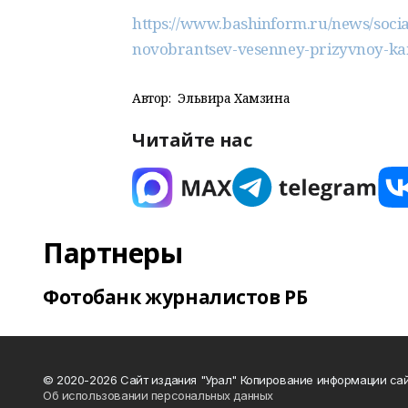
https://www.bashinform.ru/news/socia
novobrantsev-vesenney-prizyvnoy-k
Автор:
Эльвира Хамзина
Читайте нас
Партнеры
Фотобанк журналистов РБ
© 2020-2026 Сайт издания "Урал" Копирование информации сай
Об использовании персональных данных