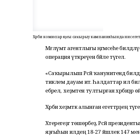
Хәрби комиссар яҙғы саҡырыу кампанияһында нисә егетт
Мәғлүмәт агентлығы әңгәмәсеһе билдәлә
операция үткәреүенә бәйле түгел.
«Саҡырылыш Рәсәй ҡануниәтендә билдә
тиклем дауам итә. Һалдаттар ил бил
ебәрелә, ә хеҙмәтен тултырған хәрбиҙә
Хәрби хеҙмәткә алынған егеттәрҙең тә
Хәтерегеҙгә төшөрәбеҙ, Рәсәй презид
яҙғыһын илдең 18-27 йәшлек 147 м