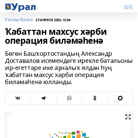
Рәсми бүлек
27 АПРЕЛЯ 2023, 13:04
Ҡабаттан махсус хәрби
операция биләмәһенә
Бөгөн Башҡортостандың Александр
Доставалов исемендәге ирекле батальоны
ир-егеттәре ике аҙналыҡ ялдан һуң
ҡабаттан махсус хәрби операция
биләмәһенә юлланды.