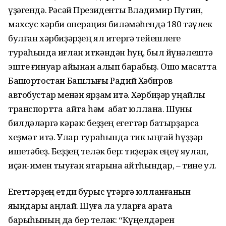
үҙәгендә. Рәсәй Президенты Владимир Путин,
махсус хәрби операция биләмәһендә 180 тәүлек
булған хәрбиҙәрҙең ял итергә тейешлеге
тураһында иғлан иткәндән һуң, был йүнәлештә
эште ғинуар айынан алып барабыҙ. Ошо маҡсатта
Башҡортостан Башлығы Радий Хәбиров
автобустар менән ярҙам итә. Хәрбиҙәр уңайлы
транспортта ҡайта һәм ҡабат юллана. Шуны
билдәләргә кәрәк: беҙҙең егеттәр батырҙарса
хеҙмәт итә. Улар тураһында тик ыңғай һүҙҙәр
ишетәбеҙ. Беҙҙең теләк бер: тиҙерәк еңеү яулап,
иҫән-имен тыуған яҡтарына ҡайтһындар, – тине ул.
Егеттәрҙең етди бурыс үтәргә юлланғанын
яҡындары аңлай. Шуға ла уларға ҡарата
барыһының да бер теләк: “Күңелдәрен