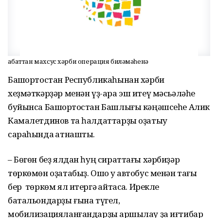
Ҡабаттан махсус хәрби операция биләмәһенә
Башҡортостан Республикаһынан хәрби
хеҙмәткәрҙәр менән үҙ-ара эш итеү мәсьәләһе
буйынса Башҡортостан Башлығы кәңәшсеһе Алик
Камалетдинов та һалдаттарҙы оҙатыу
сараһында ҡатнашты.
– Бөгөн беҙ ялдан һуң сираттағы хәрбиҙәр
төркөмөн оҙатабыҙ. Ошо уҡ автобус менән тағы
бер төркөм ял итергә ҡайтасаҡ. Ирекле
батальондарҙы ғына түгел,
мобилизацияланғандарҙы ҡаршылау ҙа иғтибар