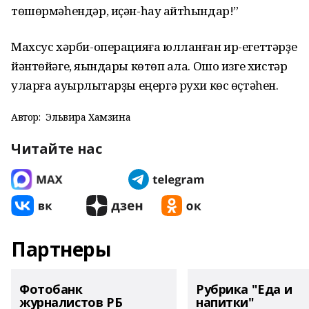
төшөрмәһендәр, иҫән-һау ҡайтһындар!”
Махсус хәрби-операцияға юлланған ир-егеттәрҙе
йәнтөйәге, яҡындары көтөп ҡала. Ошо изге хистәр
уларға ауырлыҡтарҙы еңергә рухи көс өҫтәһен.
Автор:
Эльвира Хамзина
Читайте нас
Партнеры
Фотобанк
Рубрика "Еда и
журналистов РБ
напитки"