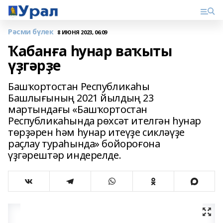
Рәсми бүлек
8 ИЮНЯ 2023, 06:09
Ҡабанға һунар ваҡыты
үҙгәрҙе
Башҡортостан Республикаһы
Башлығының 2021 йылдың 23
мартындағы «Башҡортостан
Республикаһында рөхсәт ителгән һунар
төрҙәрен һәм һунар итеүҙе сикләүҙе
раҫлау тураһында» бойороғона
үҙгәрештәр индерелде.