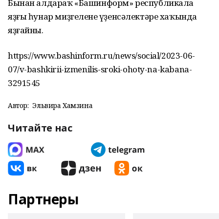
Бынан алдараҡ «Башинформ» республикала
яҙғы һунар миҙгеленең үҙенсәлектәре хаҡында
яҙғайны.
https://www.bashinform.ru/news/social/2023-06-
07/v-bashkirii-izmenilis-sroki-ohoty-na-kabana-
3291545
Автор:
Эльвира Хамзина
Читайте нас
Партнеры