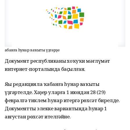
Ҡабанға һунар ваҡыты үҙгәрҙе
Документ республиканың хоҡуҡи мәғлүмәт
интернет-порталында баҫылған.
Яңы редакцияла ҡабанға һунар ваҡыты
үҙгәртелде. Хәҙер уларға 1 июндән 28 (29)
февралгә тиклем һунар итергә рөхсәт бирелде.
Документтың элекке вариантында һунар 1
августан рөхсәт ителгәйне.