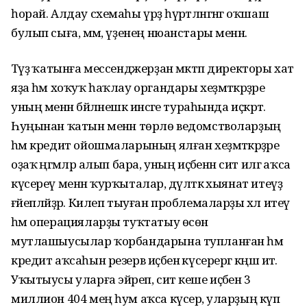
һорай. Алдау схемаһы үрҙә һүрәтләнгәнгә оҡшаш
булып сыға, әммә, үҙенең нюанстары менән.
Тәүҙә ҡатынға мессенджерҙан мәктәп директоры хат
яҙа һәм хоҡуҡ һаҡлау органдары хеҙмәткәрҙәре
уның менән бәйләнешкә инәсәге тураһында иҫкәртә.
Һуңынан ҡатын менән төрлө ведомстволарҙың
һәм кредит ойошмаларының ялған хеҙмәткәрҙәре
оҙаҡ әңгәмәләр алып бара, уның иҫәбенән сит илгә аҡса
күсереү менән ҡурҡыталар, дәүләткә хыянат итеүҙә
ғәйепләйҙәр. Килеп тыуған проблемаларҙы хәл итеү
һәм операцияларҙы туҡтатыу өсөн
мутлашыусылар ҡорбандарына тупланған һәм
кредит аҡсаһын резерв иҫәбенә күсерергә кәңәш итә.
Уҡытыусы уларға эйәреп, сит кеше иҫәбенә 3
миллион 404 мең һум аҡса күсерә, уларҙың күп