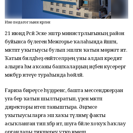
Ике педагог зыян күргән
21 июндә Рәсәй Эске эштәр министрлығының район
буйынса бүлегенә Межгорье ҡалаһында йәшәгән,
мәктәптә уҡытыусы булып эшләгән ҡатын мөрәжәғәт итә.
Ҡатын билдәһеҙ енәйәтселәрҙең уны алдап кредит
алырға һәм аҡсаны башҡаларҙың иҫәбенә күсерергә
мәжбүр итеүе тураһында һөйләй.
Ғариза биреүсе һүҙҙәренсә, башта мессенджерҙан
уға бер ҡатын шылтыратып, үҙен мәктәп
директоры итеп таныштыра. Әңгәмәсе
уҡытыусыларға эш хаҡы түләнмәү факты
асыҡланған тип хәбәр итә, шуға бәйле хоҡуҡ һаҡлау
органдары тикшереү үткәрә имеш.