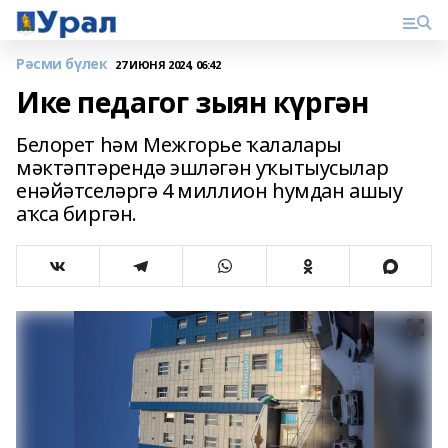
Рәсми бүлек
27 ИЮНЯ 2024, 06:42
Ике педагог зыян күргән
Белорет һәм Межгорье ҡалалары
мәктәптәрендә эшләгән уҡытыусылар
енәйәтселәргә 4 миллион һумдан ашыу
аҡса биргән.