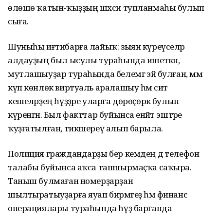
өлөшө ҡатын-ҡыҙҙың шәхси тупланмаһы булып
сыға.
Шуныһы иғтибарға лайыҡ: зыян күреүселәр
алдауҙың был ысулы тураһында ишеткән,
мутлашыуҙар тураһында белемгә эйә булған, әммә
күп көнлөк виртуаль аралашыу һәм сит
кешеләрҙең һүҙҙәре уларға дөрөҫөрәк булып
күренгән. Был факттар буйынса енәйәт эштәре
ҡуҙғатылған, тикшереү алып барыла.
Полиция граждандарҙы бер кемдең дә телефон
талабы буйынса аҡса тапшырмаҫҡа саҡыра.
Таныш булмаған номерҙарҙан
шылтыратыуҙарға яуап бирмәгеҙ һәм финанс
операциялары тураһында һүҙ барғанда