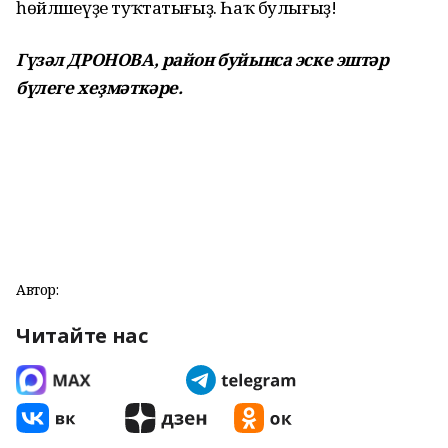
һөйләшеүҙе туҡтатығыҙ. Һаҡ булығыҙ!
Гүзәл ДРОНОВА, район буйынса эске эштәр
бүлеге хеҙмәткәре.
Автор:
Читайте нас