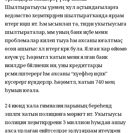
Шылтыратыусы үҙенең ҡул аҫтындағыларға
ведомство хеҙмәткәрҙәренә шылтыратҡанда ярҙам
итергә кәңәш итә. Һәм ысынлап та, тиҙҙән уҡытыусыға
шылтыраталар, әммә уның банк иҫәбе менән
проблемалар килеп тыуа һәм аҡсаны юғалтмаҫ
өсөн ашығыс хәл итергә кәрәк була. Ялған ҡар өйөмө
кеүек үҫә. Һөҙөмтәлә ҡатын менән ялған банк
вәкилдәре бәйләнешкә инә, уны кредиттарҙы
рәсмиләштерергә һәм аҡсаны “хәүефһеҙ иҫәпкә”
күсерергә күндерәләр. Һөҙөмтәлә, ҡатын 740 мең
һумын юғала.
24 июндә ҡала гимназияларының береһендә
эшләгән ҡатын полицияға мөрәжәғәт итә. Уҡытыусы
полиция хеҙмәткәрҙәренән 3 миллион һумдан ашыу
аҡса урлаған енәйәтселәрҙе эҙләүҙә ярҙам итеүҙәрен