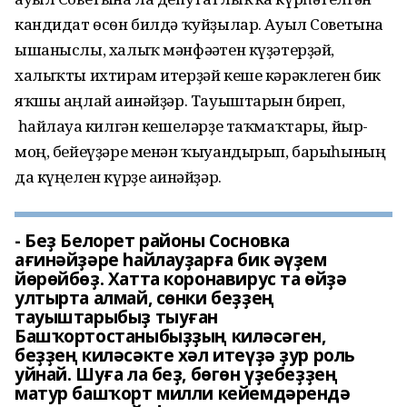
кандидат ѳсѳн билдә ҡуйҙылар. Ауыл Советына
ышаныслы, халыҡ мәнфәғәтен күҙәтерҙәй,
халыҡты ихтирам итерҙәй кеше кәрәклеген бик
яҡшы аңлай ағинәйҙәр. Тауыштарын биреп,
һайлауға килгән кешеләрҙе таҡмаҡтары, йыр-
моң, бейеүҙәре менән ҡыуандырып, барыһының
да күңелен күрҙе ағинәйҙәр.
- Беҙ Белорет районы Сосновка
ағинәйҙәре һайлауҙарға бик әүҙем
йѳрѳйбѳҙ. Хатта коронавирус та ѳйҙә
ултырта алмай, сѳнки беҙҙең
тауыштарыбыҙ тыуған
Башҡортостаныбыҙҙың киләсәген,
беҙҙең киләсәкте хәл итеүҙә ҙур роль
уйнай. Шуға ла беҙ, бѳгѳн үҙебеҙҙең
матур башҡорт милли кейемдәрендә