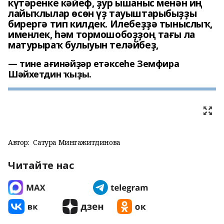
күтәренке кәйеф, ҙур ышаныс менән иң
лайыҡлылар ѳсѳн үҙ тауыштарыбыҙҙы
бирергә тип килдек. Илебеҙҙә тыныслыҡ,
именлек, һәм тормошобоҙҙоң тағы ла
матурыраҡ булыуын теләйбеҙ,
тине ағинәйҙәр етәксеһе Земфира
Шәйхетдин ҡыҙы.
Автор:
Сатура Мингажитдинова
Читайте нас