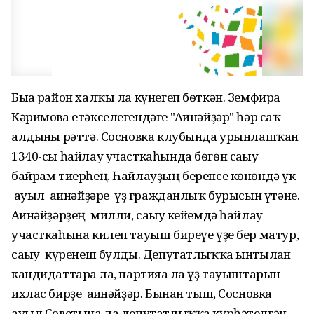
Быға район халҡы ла күнегеп бѳткән. Земфира
Кәримова етәкселегендәге "Ағинәйҙәр" һәр саҡ
алдынғы рәттә. Сосновка клубында урынлашҡан
1340-сы һайлау участкаһында бѳгѳн сағыу
байрам тиерһең. Һайлауҙың беренсе кѳнѳндә үк
ауыл ағинәйҙәре үҙ гражданлыҡ бурысын үтәне.
Ағинәйҙәрҙең милли, сағыу кейемдә һайлау
участкаһына килеп тауыш биреүе үҙе бер матур,
сағыу күренеш булды. Депутатлыҡҡа ынтылған
кандидаттарға ла, партияға ла үҙ тауыштарын
ихлас бирҙе ағинәйҙәр. Бынан тыш, Сосновка
ауыл Советына ла депутатлыҡҡа күрһәтелгән