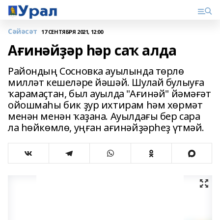
Сәйәсәт
17 СЕНТЯБРЯ 2021, 12:00
Ағинәйҙәр һәр саҡ алда
Райондың Сосновка ауылында тѳрлѳ
милләт кешеләре йәшәй. Шулай булыуға
ҡарамаҫтан, был ауылда "Ағинәй" йәмәғәт
ойошмаһы бик ҙур ихтирам һәм хѳрмәт
менән менән ҡаҙана. Ауылдағы бер сара
ла һѳйкѳмлѳ, уңған ағинәйҙәрһеҙ үтмәй.