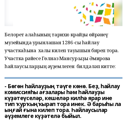
Белорет ҡалаһының тарихи-крайҙы өйрәнеү
музейында урынлашҡан 1286-сы һайлау
участкаһына халыҡ килеп тауышын биреп тора.
Участка рәйесе Гѳлназ Мансур ҡыҙы Әмирова
һайлаусыларҙың әүҙемлеген билдәләп китте:
- Бѳгѳн һайлауҙың тәүге кѳнѳ. Беҙ, һайлау
комиссияһы ағзалары һәм һайлауҙы
күҙәтеүселәр, кешеләр килһә ярар ине
тип ҡурҡыңҡырап тора инек. Ә барыһы ла
ыңғай ғына килеп тора. Һайлаусылар
әүҙемлеге күҙәтелә быйыл.