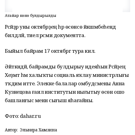
Атайҙар көнө булдырылды
Рәсәйҙәр уны октябрҙең һәр өсөнсө йәкшәмбеһендә
билдәләй, тиелә рәсми документта.
Быйыл байрам 17 октябргә тура килә.
Әйткәндәй, байрамды булдырыу идеяһын Рәсәйҙең
Хеҙмәт һәм халыҡты социаль яҡлау министрлығы
тәҡдим итте. Элекке балалар омбудсмены Анна
Кузнецова ғаилә институтын нығытыу өсөн ошо
башланғыс менән сығыш яһағайны.
Фото: dahar.ru
Автор:
Эльвира Хамзина