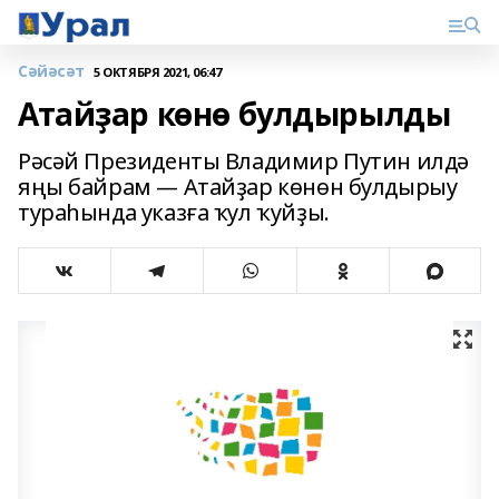
Сәйәсәт
5 ОКТЯБРЯ 2021, 06:47
Атайҙар көнө булдырылды
Рәсәй Президенты Владимир Путин илдә
яңы байрам — Атайҙар көнөн булдырыу
тураһында указға ҡул ҡуйҙы.