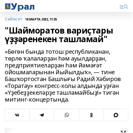
Сәйәсәт
18 МАРТА 2022, 11:55
"Шайморатов вариҫтары
үҙҙәренекен ташламай"
«Бөгөн бында тотош республиканан,
төрлө ҡалаларҙан һәм ауылдарҙан,
предприятиеларҙан һәм йәмәғәт
ойошмаларынан йыйылдыҡ», — тине
Башҡортостан Башлығы Радий Хәбиров
«Торатау» конгресс-холы алдында уҙған
«Үҙебеҙҙекеләрҙе ташламайбыҙ!» тигән
митинг-концертында.