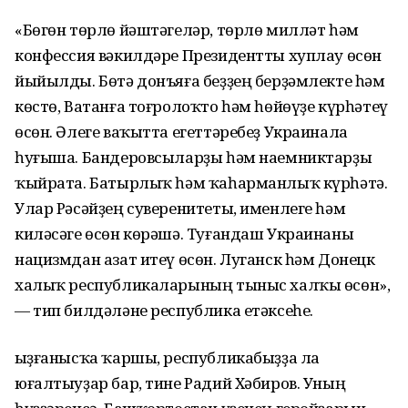
«Бөгөн төрлө йәштәгеләр, төрлө милләт һәм
конфессия вәкилдәре Президентты хуплау өсөн
йыйылды. Бөтә донъяға беҙҙең берҙәмлекте һәм
көстө, Ватанға тоғролоҡто һәм һөйөүҙе күрһәтеү
өсөн. Әлеге ваҡытта егеттәребеҙ Украинала
һуғыша. Бандеровсыларҙы һәм наемниктарҙы
ҡыйрата. Батырлыҡ һәм ҡаһарманлыҡ күрһәтә.
Улар Рәсәйҙең суверенитеты, именлеге һәм
киләсәге өсөн көрәшә. Туғандаш Украинаны
нацизмдан азат итеү өсөн. Луганск һәм Донецк
халыҡ республикаларының тыныс халҡы өсөн»,
— тип билдәләне республика етәксеһе.
Ҡыҙғанысҡа ҡаршы, республикабыҙҙа ла
юғалтыуҙар бар, тине Радий Хәбиров. Уның