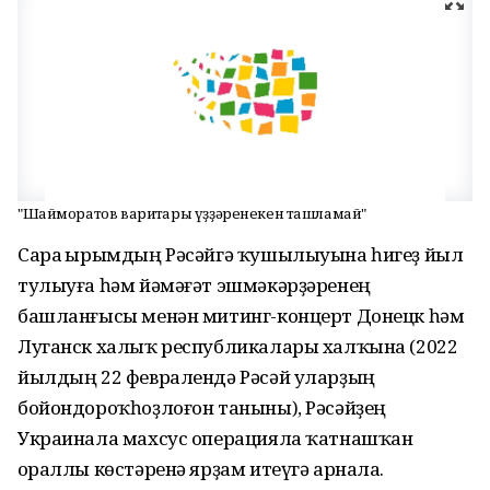
"Шайморатов вариҫтары үҙҙәренекен ташламай"
Сара Ҡырымдың Рәсәйгә ҡушылыуына һигеҙ йыл
тулыуға һәм йәмәғәт эшмәкәрҙәренең
башланғысы менән митинг-концерт Донецк һәм
Луганск халыҡ республикалары халҡына (2022
йылдың 22 февралендә Рәсәй уларҙың
бойондороҡһоҙлоғон таныны), Рәсәйҙең
Украинала махсус операцияла ҡатнашҡан
Ҡораллы көстәренә ярҙам итеүгә арнала.