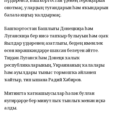
һүҙҙәренсә, Башҡортостан үҙенең геройҙарын
онотмаҫ, уларҙың туғандарын һәм яҡындарын
бәләлә яңғыҙ ҡалдырмаҫ.
Башҡортостан Башлығы Донецкиҙа һәм
Луганскиҙа бер нисә тапҡыр булыуын һәм оҙаҡ
йылдар үҙҙәренең азатлығы, беҙҙең именлек
өсөн көрәшкәндәрҙе шәхсән белеүен әйтте.
Тиҙҙән Луганск һәм Донецк халыҡ
республикаларының, Украинаның ҡалалары
һәм ауылдары тыныс тормошҡа әйләнеп
ҡайтыр, тип ышана Радий Хәбиров.
Митингта ҡатнашыусылар һәләк булған
яугирҙәрҙе бер минутлыҡ тынлыҡ менән иҫкә
алды.