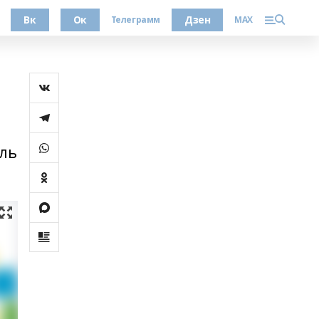
Вк
Ок
Дзен
Телеграмм
MAX
аль