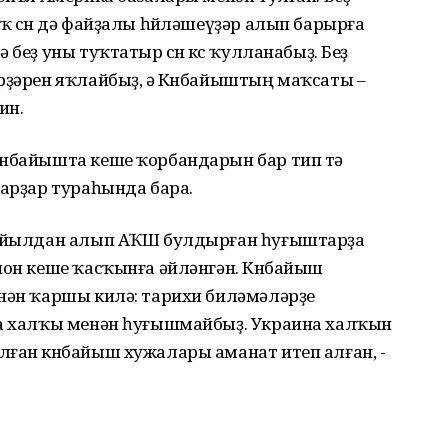
 өсөн дә файҙалы һөйләшеүҙәр алып барырға
беҙ уны туҡтатыр өсөн көс ҡулланабыҙ. Беҙ
рҙәрен яҡлайбыҙ, ә Көнбайыштың маҡсаты –
ин.
өнбайышта кеше ҡорбандарын бар тип тә
ларҙар тураһында бара.
01 йылдан алып АҠШ булдырған һуғыштарҙа
ион кеше ҡасҡынға әйләнгән. Көнбайыш
енән ҡаршы килә: тарихи биләмәләрҙе
на халҡы менән һуғышмайбыҙ. Украина халҡын
ған көнбайыш хужалары аманат итеп алған, -