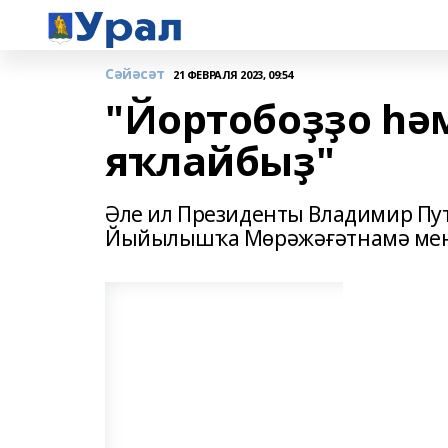
Сәйәсәт
21 ФЕВРАЛЯ 2023, 09:54
"Йортобоҙҙо һә
яҡлайбыҙ"
Әле ил Президенты Владимир Пу
Йыйылышҡа Мөрәжәғәтнамә мен