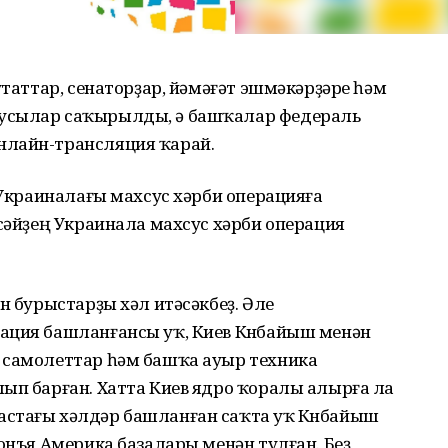
утаттар, сенаторҙар, йәмәғәт эшмәкәрҙәре һәм
усылар саҡырылды, ә башҡалар федераль
нлайн-трансляция ҡарай.
ө Украиналағы махсус хәрби операцияға
әсәйҙең Украинала махсус хәрби операция
н бурыстарҙы хәл итәсәкбеҙ. Әле
ация башланғансы уҡ, Киев Көнбайыш менән
 самолеттар һәм башҡа ауыр техника
ып барған. Хатта Киев ядро ҡоралы алырға ла
астағы хәлдәр башланған саҡта уҡ Көнбайыш
донъя Америка базалары менән тулған. Беҙ