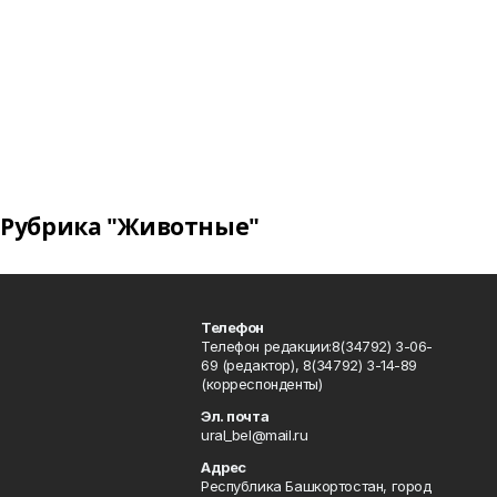
Рубрика "Животные"
Телефон
Телефон редакции:8(34792) 3-06-
69 (редактор), 8(34792) 3-14-89
(корреспонденты)
Эл. почта
ural_bel@mail.ru
Адрес
Республика Башкортостан, город