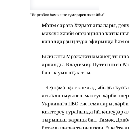
"Йортобоҙҙо һәм кеше ғүмерҙәрен яҡлайбыҙ"
Мөһим сараға Хөкүмәт ағзалары, деп
махсус хәрби операцияла ҡатнашы
каналдарҙың тура эфирында һәм о
Быйылғы Мөрәжәғәтнамәнең төп өлөш
арналды. Владимир Путин ни өсөн Р
башлауын аңлатты.
– Беҙ эҙмә-эҙлекле алдыбыҙға ҡуйға
асыҡланыуынса, махсус хәрби опер
Украинаға ПВО системалары, хәрби
килтереү тураһында һөйләшеүҙәр ал
тырышып ҡараны бит. Тимәк, Донб
беҙҙе алдарға тырышҡан. Әле бөтә 