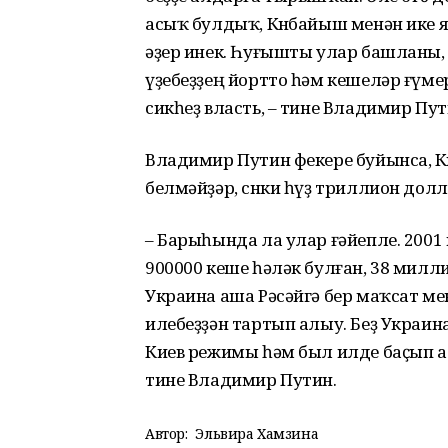
асыҡ булдыҡ, Көнбайыш менән ике яҡ
әҙер инек. Һуғышты улар башланы, ә 
үҙебеҙҙең йортто һәм кешеләр ғүме
сикһеҙ власть, – тине Владимир Пут
Владимир Путин фекере буйынса, К
белмәйҙәр, сөнки һүҙ триллион дол
– Барыһында ла улар ғәйепле. 20
900000 кеше һәләк булған, 38 милл
Украина аша Рәсәйгә бер маҡсат м
илебеҙҙән тартып алыу. Беҙ Украи
Киев режимы һәм был илде баҫып ал
тине Владимир Путин.
Автор:
Эльвира Хамзина