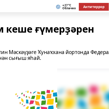
+27 °С
Антитеррор
Облачно
м кеше ғүмерҙәрен
тин Мәскәүҙәге Ҡунаҡхана йортонда Федер
ән сығыш яһай.