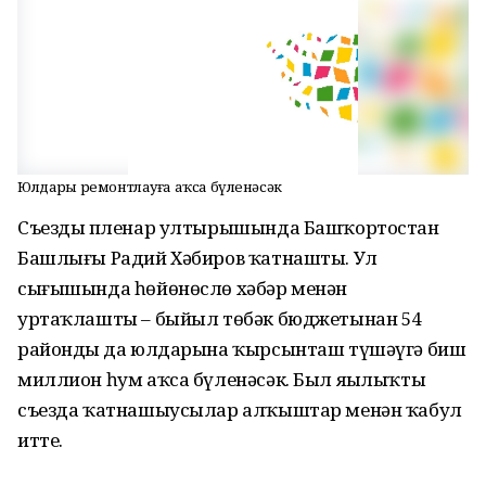
Юлдарҙы ремонтлауға аҡса бүленәсәк
Съездың пленар ултырышында Башҡортостан
Башлығы Радий Хәбиров ҡатнашты. Ул
сығышында һөйөнөслө хәбәр менән
уртаҡлашты – быйыл төбәк бюджетынан 54
райондың да юлдарына ҡырсынташ түшәүгә биш
миллион һум аҡса бүленәсәк. Был яңылыҡты
съезда ҡатнашыусылар алҡыштар менән ҡабул
итте.