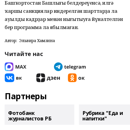
Башҡортостан Башлығы белдереүенсә, илгә
ҡаршы санкциялар индерелгән шарттарҙа ла
ауылды кадрҙар менән нығытыуға йүнәлтелгән
бер программа ла ябылмаған.
Автор:
Эльвира Хамзина
Читайте нас
Партнеры
Фотобанк
Рубрика "Еда и
журналистов РБ
напитки"