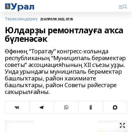
Төҙөкләндереү
22 АПРЕЛЯ 2022, 07:35
Юлдарҙы ремонтлауға аҡса
бүленәсәк
Өфөнөң “Торатау” конгресс-холында
республиканың “Муниципаль берәмектәр
советы” ассоциацияһының XII съезы уҙҙы.
Унда урындағы муниципаль берәмектәр
башлыҡтары, район хакимиәте
башлыҡтары, район Советы рәйестәре
саҡырылғайны.