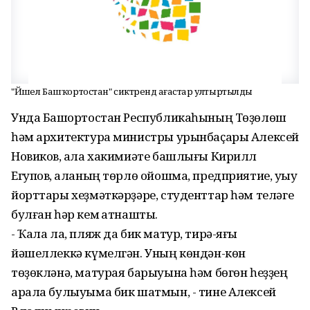
"Йәшел Башҡортостан" сиктәрендә ағастар ултыртылды
Унда Башҡортостан Республикаһының Төҙөлөш
һәм архитектура министры урынбаҫары Алексей
Новиков, ҡала хакимиәте башлығы Кирилл
Егупов, ҡаланың төрлө ойошма, предприятие, уҡыу
йорттары хеҙмәткәрҙәре, студенттар һәм теләге
булған һәр кем ҡатнашты.
- Ҡала ла, пляж да бик матур, тирә-яғы
йәшеллеккә күмелгән. Уның көндән-көн
төҙөкләнә, матурая барыуына һәм бөгөн һеҙҙең
арала булыуыма бик шатмын, - тине Алексей