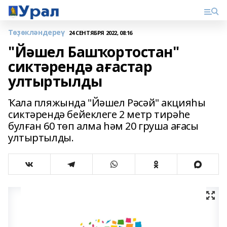
Төҙөкләндереү
24 СЕНТЯБРЯ 2022, 08:16
"Йәшел Башҡортостан"
сиктәрендә ағастар
ултыртылды
Ҡала пляжында "Йәшел Рәсәй" акцияһы
сиктәрендә бейеклеге 2 метр тирәһе
булған 60 төп алма һәм 20 груша ағасы
ултыртылды.