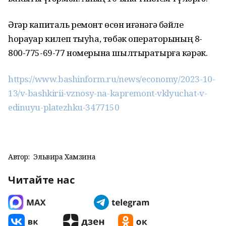
Әгәр капиталь ремонт өсөн иғәнәгә бәйле
һорауҙар килеп тыуһа, төбәк операторының 8-
800-775-69-77 номерына шылтыратырға кәрәк.
https://www.bashinform.ru/news/economy/2023-10-
13/v-bashkirii-vznosy-na-kapremont-vklyuchat-v-
edinuyu-platezhku-3477150
Автор:
Эльвира Хамзина
Читайте нас