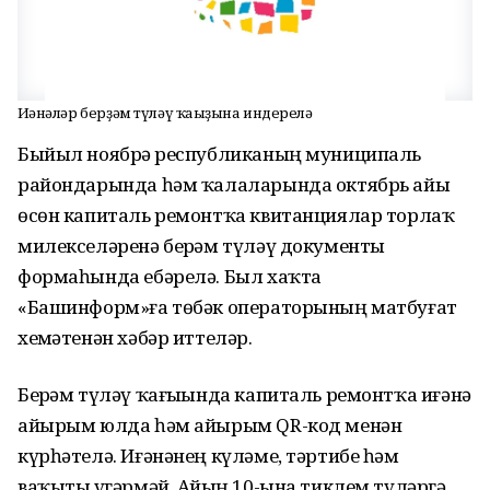
Иғәнәләр берҙәм түләү ҡағыҙына индерелә
Быйыл ноябрҙә республиканың муниципаль
райондарында һәм ҡалаларында октябрь айы
өсөн капиталь ремонтҡа квитанциялар торлаҡ
милекселәренә берҙәм түләү документы
формаһында ебәрелә. Был хаҡта
«Башинформ»ға төбәк операторының матбуғат
хеҙмәтенән хәбәр иттеләр.
Берҙәм түләү ҡағыҙында капиталь ремонтҡа иғәнә
айырым юлда һәм айырым QR-код менән
күрһәтелә. Иғәнәнең күләме, тәртибе һәм
ваҡыты үҙгәрмәй. Айҙың 10-ына тиклем түләргә.