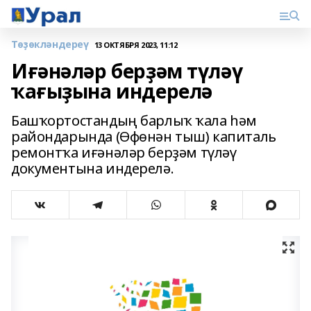
Төҙөкләндереү
13 ОКТЯБРЯ 2023, 11:12
Иғәнәләр берҙәм түләү
ҡағыҙына индерелә
Башҡортостандың барлыҡ ҡала һәм
райондарында (Өфөнән тыш) капиталь
ремонтҡа иғәнәләр берҙәм түләү
документына индерелә.