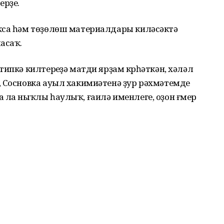
ерҙе.
ҡса һәм төҙөлөш материалдары киләсәктә
асаҡ.
ипкә килтереүҙә матди ярҙам күрһәткән, хәләл
, Сосновка ауыл хакимиәтенә ҙур рәхмәтемде
 ла ныҡлы һаулыҡ, ғаилә именлеге, оҙон ғүмер