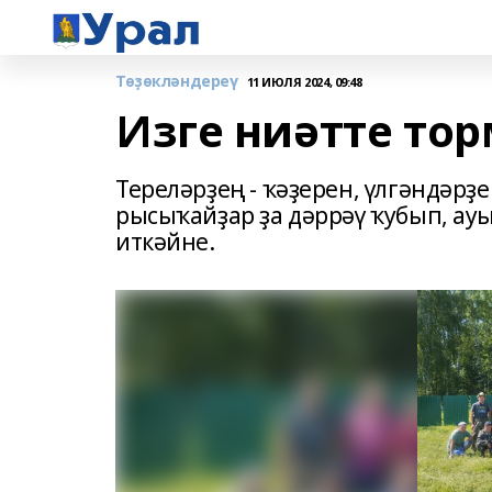
Төҙөкләндереү
11 ИЮЛЯ 2024, 09:48
Изге ниәтте т
Тереләрҙең - ҡәҙерен, үлгәндәрҙ
рысыҡайҙар ҙа дәррәү ҡубып, ауы
иткәйне.