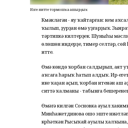
Изге ниәтте тормошҡа ашырҙыҡ
Күмәкләгән - яу ҡайтарған: кем аҡ
ҡылып, ҙурҙан өмә уҙғарҙыҡ. Зыяра
тәртипкә килтерҙек. Шуныһы мәслих
өлөшөн индерҙе, тимер селтәр, сөй
итте.
Өмә көндө ҡорбан салдырып, аят 
аҡсаға һарыҡ һатып алдыҡ. Ир-егет
ике ҡаҙан аҫып, ҡорбан итенән аш ә
ситтә ҡалманы - табынға бешеренеп
Өмәгә килгән Сосновка ауыл хаки
Минһажетдинова ошо эште ниәтләгә
күрһәткән Рысыҡай ауылы халҡына,