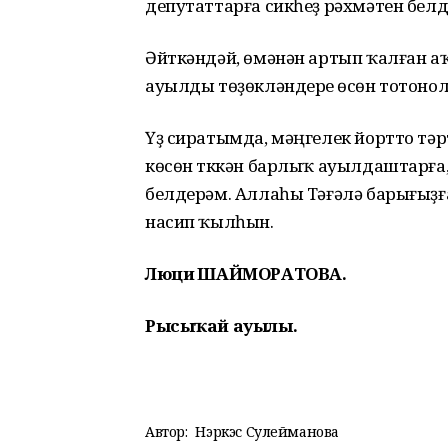
депутаттарға сикһеҙ рәхмәтен белд
Әйткәндәй, өмәнән артып ҡалған а
ауылды төҙөкләндереү өсөн тотонол
Үҙ сиратымда, мәңгелек йортто тәрт
көсөн түккән барлыҡ ауылдаштарға
белдерәм. Аллаһы Тәғәлә барығыҙға
насип ҡылһын.
Люциә ШАЙМОРАТОВА.
Рысыҡай ауылы.
Автор:
Нэркэс Сулейманова