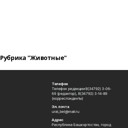
Рубрика "Животные"
Телефон
Телефон редакции:8(34792) 3-06-
69 (редактор), 8(34792) 3-14-89
(корреспонденты)
Эл. почта
ural_bel@mail.ru
Адрес
Республика Башкортостан, город