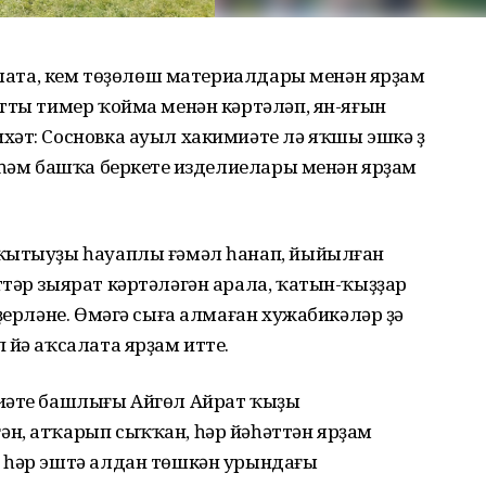
салата, кем төҙөлөш материалдары менән ярҙам
тты тимер ҡойма менән кәртәләп, ян-яғын
әт: Сосновка ауыл хакимиәте лә яҡшы эшкә үҙ
 һәм башҡа беркетеү изделиелары менән ярҙам
уҡытыуҙы һауаплы ғәмәл һанап, йыйылған
тәр зыярат кәртәләгән арала, ҡатын-ҡыҙҙар
ҙерләне. Өмәгә сыға алмаған хужабикәләр ҙә
 йә аҡсалата ярҙам итте.
миәте башлығы Айгөл Айрат ҡыҙы
н, атҡарып сыҡҡан, һәр йәһәттән ярҙам
 һәр эштә алдан төшкән урындағы