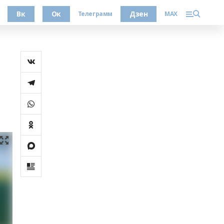
Вк
Ок
Дзен
Телеграмм
MAX