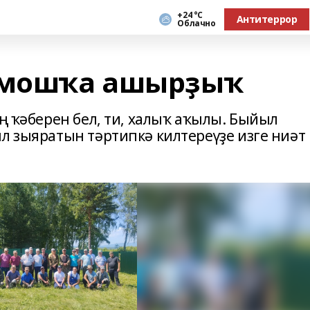
+24 °С
Антитеррор
Облачно
ормошҡа ашырҙыҡ
ең ҡәберен бел, ти, халыҡ аҡылы. Быйыл
л зыяратын тәртипкә килтереүҙе изге ниәт