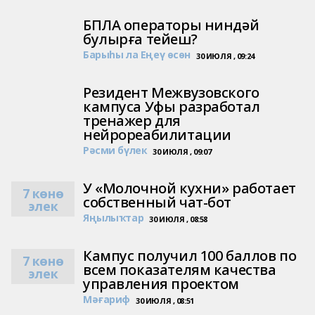
БПЛА операторы ниндәй
булырға тейеш?
Барыһы ла Еңеү өсөн
30 ИЮЛЯ , 09:24
Резидент Межвузовского
кампуса Уфы разработал
тренажер для
нейрореабилитации
Рәсми бүлек
30 ИЮЛЯ , 09:07
У «Молочной кухни» работает
7 көнө
собственный чат-бот
элек
Яңылыҡтар
30 ИЮЛЯ , 08:58
Кампус получил 100 баллов по
7 көнө
всем показателям качества
элек
управления проектом
Мәғариф
30 ИЮЛЯ , 08:51