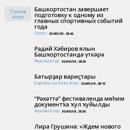
Башкортостан завершает
7 көнө
подготовку к одному из
элек
главных спортивных событий
года
Спорт
30 ИЮЛЯ , 08:46
Радий Хәбиров ялын
Башҡортостанда үткәрә
Яңылыҡтар
30 ИЮЛЯ , 08:30
Батырҙар вариҫтары
Барыһы ла Еңеү өсөн
30 ИЮЛЯ , 08:19
“Рәхәттә” фестивалендә мөһим
документҡа ҡул ҡуйылды
Яңылыҡтар
30 ИЮЛЯ , 05:50
Лира Грушина: «Ждем нового