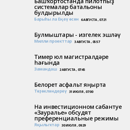
Башҡортостанда пилотһыҙ
системалар батальоны
булдырылды
Барыһы ла Еңеү өсөн
6 АВГУСТА , 07:21
Булмыштары - изгелек эшләү
Милли проекттар
3 АВГУСТА , 05:57
Тимер юл магистралдәре
һағында
Замандаш
2 АВГУСТА , 07:45
Белорет асфальт яңырта
Төҙөкләндереү
31 ИЮЛЯ , 07:00
На инвестиционном сабантуе
«Зауралье» обсудят
преференциальные режимы
Яңылыҡтар
30 ИЮЛЯ , 09:29