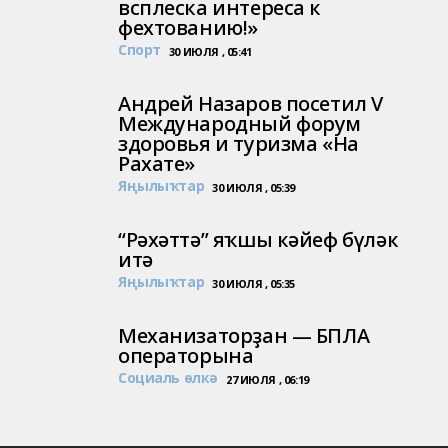
всплеска интереса к
фехтованию!»
Спорт
30 ИЮЛЯ , 05:41
Андрей Назаров посетил V
Международный форум
здоровья и туризма «На
Рахате»
Яңылыҡтар
30 ИЮЛЯ , 05:39
“Рәхәттә” яҡшы кәйеф бүләк
итә
Яңылыҡтар
30 ИЮЛЯ , 05:35
Механизаторҙан — БПЛА
операторына
Социаль өлкә
27 ИЮЛЯ , 06:19