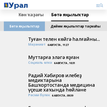
Көн ҡаҙағы
Бөтә яңылыҡтар
Бөтә яңылыҡтар
Дөйөм яңылыҡтар таҫмаһы
Туған телен көйгә һалғайны...
Мәҙәниәт
6 АВГУСТА , 11:27
Муттарға эләгә яҙған
Социаль өлкә
6 АВГУСТА , 10:31
Радий Хәбиров илебеҙ
медиктарына
Башҡортостанда медицина
үҫеше хаҡында һөйләне
Рәсми бүлек
6 АВГУСТА , 09:39