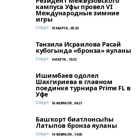
Резидент Межвузовского
кампуса Уфы провел VI
Международные зимние
игры
Спорт
10 МАРТА , 05:20
Тәнзилә Исраилова Рәсәй
кубогында «бронза» яуланы
Спорт
4 МАРТА , 10:23
Ишимбаев одолел
Шахгириева в главном
поединке турнира Prime FL в
Уфе
Спорт
16 ФЕВРАЛЯ , 04:21
Башҡорт биатлонсыһы
Латыпов бронза яуланы
Спорт
14 ФЕВРАЛЯ , 14:05