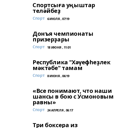
Спортсыға уңыштар
теләйбеҙ
Спорт
6 ИЮЛЯ , 07:19
Донъя чемпионаты
призерҙары
Спорт
18 ИЮНЯ , 11:01
Республика "Хәүефһеҙлек
мәктәбе" тамам
Спорт
8 ИЮНЯ , 06:19
«Все понимают, что наши
шансы в бою с Усмоновым
равны»
Спорт
24 АПРЕЛЯ , 06:17
Три боксера из