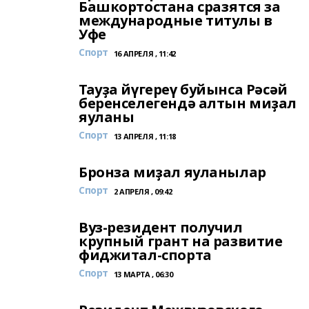
Башкортостана сразятся за
международные титулы в
Уфе
Спорт
16 АПРЕЛЯ , 11:42
Тауҙа йүгереү буйынса Рәсәй
беренселегендә алтын миҙал
яуланы
Спорт
13 АПРЕЛЯ , 11:18
Бронза миҙал яуланылар
Спорт
2 АПРЕЛЯ , 09:42
Вуз-резидент получил
крупный грант на развитие
фиджитал-спорта
Спорт
13 МАРТА , 06:30