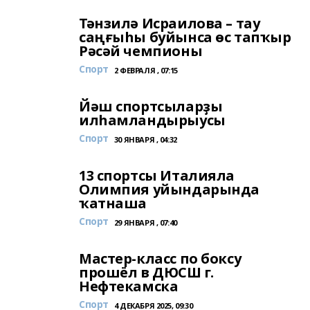
Тәнзилә Исраилова – тау
саңғыһы буйынса өс тапҡыр
Рәсәй чемпионы
Спорт
2 ФЕВРАЛЯ , 07:15
Йәш спортсыларҙы
илһамландырыусы
Спорт
30 ЯНВАРЯ , 04:32
13 спортсы Италияла
Олимпия уйындарында
ҡатнаша
Спорт
29 ЯНВАРЯ , 07:40
Мастер-класс по боксу
прошёл в ДЮСШ г.
Нефтекамска
Спорт
4 ДЕКАБРЯ 2025, 09:30