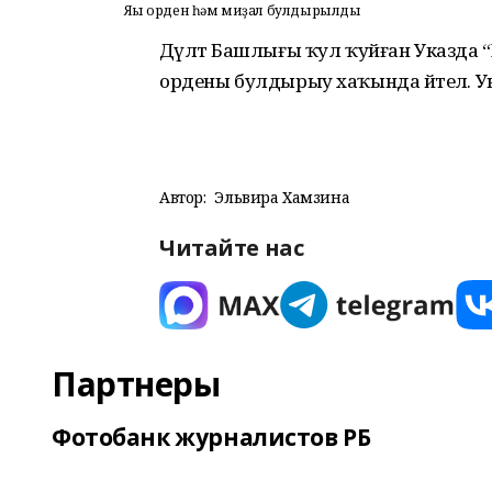
Яңы орден һәм миҙал булдырылды
Дәүләт Башлығы ҡул ҡуйған Указда “Мәҙә
ордены булдырыу хаҡында әйтелә. Ука
Автор:
Эльвира Хамзина
Читайте нас
Партнеры
Фотобанк журналистов РБ