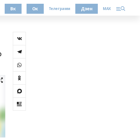
Вк
Ок
Дзен
Телеграмм
MAX
р