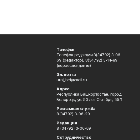
Телефон
Телефон редакции:8(34792) 3-06-
69 (редактор), 8(34792) 3-14-89
(корреспонденты)
Эл. почта
ural_bel@mail.ru
Адрес
Республика Башкортостан, город
Белорецк, ул. 50 лет Октября, 55/1
Рекламная служба
8(34792) 3-06-29
Редакция
8 (34792) 3-06-69
Сотрудничество