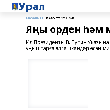
Мәҙәниәт
15 АВГУСТА 2021, 13:48
Яңы орден һәм
Ил Президенты В. Путин Указына
уңыштарға өлгәшкәндәр өсөн ми