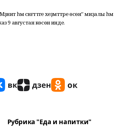
ниәт һәм сәнғәттәге хеҙмәттәре өсөн” миҙалы һәм
з 9 августан көсөнә инде.
Рубрика "Еда и напитки"