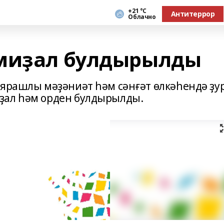
+21 °С
Антитеррор
Облачно
 миҙал булдырылды
 ярашлы мәҙәниәт һәм сәнғәт өлкәһендә ҙу
ҙал һәм орден булдырылды.