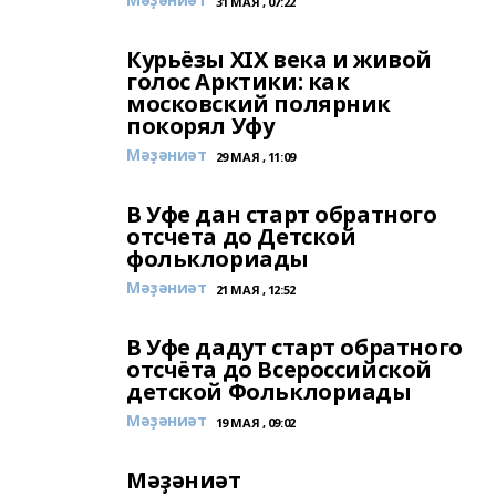
31 МАЯ , 07:22
Курьёзы XIX века и живой
голос Арктики: как
московский полярник
покорял Уфу
Мәҙәниәт
29 МАЯ , 11:09
В Уфе дан старт обратного
отсчета до Детской
фольклориады
Мәҙәниәт
21 МАЯ , 12:52
В Уфе дадут старт обратного
отсчёта до Всероссийской
детской Фольклориады
Мәҙәниәт
19 МАЯ , 09:02
Мәҙәниәт