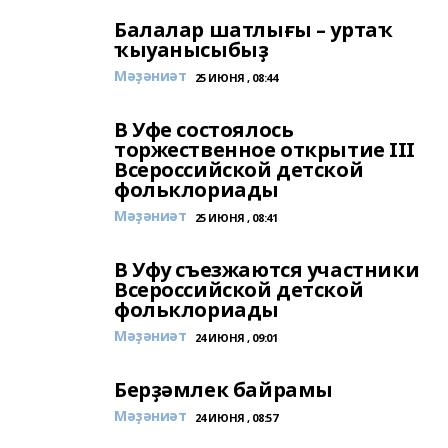
Балалар шатлығы – уртаҡ
ҡыуанысыбыҙ
Мәҙәниәт
25 ИЮНЯ , 08:44
В Уфе состоялось
торжественное открытие III
Всероссийской детской
фольклориады
Мәҙәниәт
25 ИЮНЯ , 08:41
В Уфу съезжаются участники
Всероссийской детской
фольклориады
Мәҙәниәт
24 ИЮНЯ , 09:01
Берҙәмлек байрамы
Мәҙәниәт
24 ИЮНЯ , 08:57