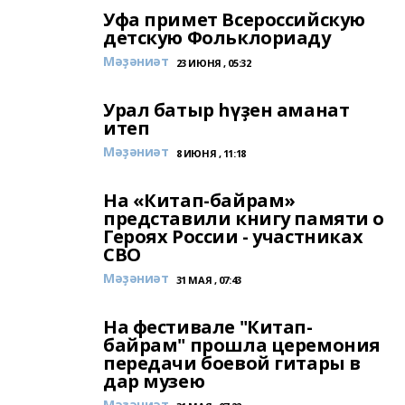
Уфа примет Всероссийскую
детскую Фольклориаду
Мәҙәниәт
23 ИЮНЯ , 05:32
Урал батыр һүҙен аманат
итеп
Мәҙәниәт
8 ИЮНЯ , 11:18
На «Китап-байрам»
представили книгу памяти о
Героях России - участниках
СВО
Мәҙәниәт
31 МАЯ , 07:43
На фестивале "Китап-
байрам" прошла церемония
передачи боевой гитары в
дар музею
Мәҙәниәт