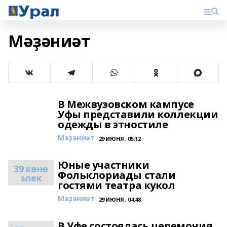
Мәҙәниәт
В Межвузовском кампусе
Уфы представили коллекции
одежды в этностиле
Мәҙәниәт
29 ИЮНЯ , 05:12
Юные участники
39 көнө
Фольклориады стали
элек
гостями театра кукол
Мәҙәниәт
29 ИЮНЯ , 04:48
В Уфе состоялась церемония