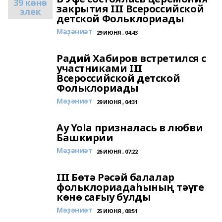
39 көнө
закрытия III Всероссийской
элек
детской Фольклориады
Мәҙәниәт
29 ИЮНЯ , 04:43
Радий Хабиров встретился с
участниками III
Всероссийской детской
Фольклориады
Мәҙәниәт
29 ИЮНЯ , 04:31
Ay Yola призналась в любви
Башкирии
Мәҙәниәт
26 ИЮНЯ , 07:22
III Бөтә Рәсәй балалар
фольклориадаһының тәүге
көнө сағыу булды
Мәҙәниәт
25 ИЮНЯ , 08:51