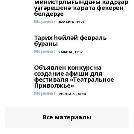
министрлығындағы кадрҙар
үҙгәрешенә ҡарата фекерен
белдерҙе
Мәҙәниәт
16 МАРТА , 11:23
Тарих һөйләй февраль
бураны
Мәҙәниәт
2 МАРТА , 12:37
Объявлен конкурс на
создание афиши для
фестиваля «Театральное
Приволжье»
Мәҙәниәт
29 ЯНВАРЯ , 08:14
Все материалы