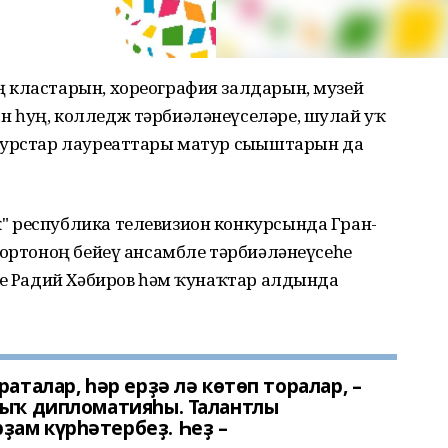
 кластарын, хореография залдарын, музей
 һуң, колледж тәрбиәләнеүселәре, шулай уҡ
курстар лауреаттары матур сығыштарын да
 республика телевизион конкурсында Гран-
йортоноң бейеү ансамбле тәрбиәләнеүсеһе
се Радий Хәбиров һәм ҡунаҡтар алдында
аталар, һәр ерҙә лә көтөп торалар, –
лыҡ дипломатияһы. Талантлы
ҙам күрһәтербеҙ. Һеҙ –