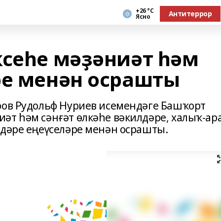
+26 °С
Антитеррор
Ясно
ксеһе мәҙәниәт һәм
ре менән осрашты
ров Рудольф Нуриев исемендәге Башҡорт
әт һәм сәнғәт өлкәһе вәкилдәре, халыҡ-ар
лдәре еңеүселәре менән осрашты.