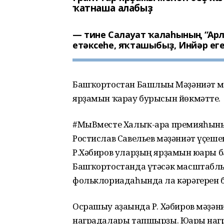
ҡатнаша алабыҙ
тине Салауат ҡалаһының “Арл
етәксеһе, яҡташыбыҙ, Инйәр ег
Башҡортостан Башлығы Мәҙәниәт м
ярҙамын ҡарау бурысын йөкмәтте.
#МыВместе Халыҡ-ара премияһыны
Ростислав Савельев мәҙәниәт үҫеш
Р.Хәбиров уларҙың ярҙамын юғары 
Башҡортостанда үтәсәк масштаблы 
фольклориадаһында ла кәрәгерен 
Осрашыу аҙағында Р. Хәбиров мәҙәни
наградалары тапшырҙы. Юғары наг