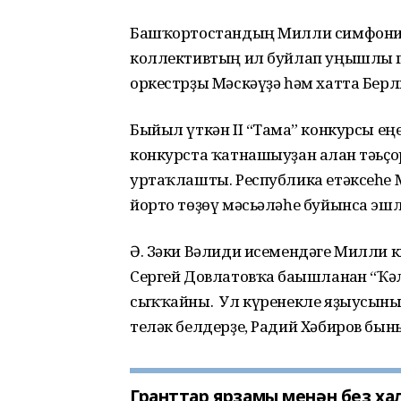
Башҡортостандың Милли симфоник
коллективтың ил буйлап уңышлы га
оркестрҙы Мәскәүҙә һәм хатта Берл
Быйыл үткән II “Тамға” конкурсы е
конкурста ҡатнашыуҙан алған тәьҫо
уртаҡлашты. Республика етәксеһе
йорто төҙөү мәсьәләһе буйынса эш
Ә. Зәки Вәлиди исемендәге Милли 
Сергей Довлатовҡа бағышланған “Ҡә
сыҡҡайны. Ул күренекле яҙыусының 
теләк белдерҙе, Радий Хәбиров бын
Гранттар ярҙамы менән беҙ ха