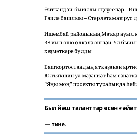
Әйткәндәй, быйылғы еңеүселәр – Иш
Ғаилә башлығы – Стәрлетамаҡ рус 
Ишембай районының Маҡар ауыл м
38 йыл ошо өлкәлә эшләй. Ул бый
хеҙмәткәре булды.
Башҡортостандың атҡаҙанған артис
Юлъяҡшин уға мәҙәниәт һәм сәнғәт
“Яңы моң” проекты тураһында һөйл
Был йәш таланттар өсөн ғәйә
тине.