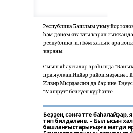
Республика Башлығы уҡыу йортоноң
һәм дөйөм ятаҡты ҡарап сыҡҡандан
республика, ил һәм халыҡ-ара кон
ҡараны.
Сығыш яһаусылар араһында "Байыҡ"
при яулаған Инйәр район мәҙәниәт 
Илвир Мырҙағәлин да бар ине. Еңеү
"Машрут" бейеүен күрһәтте.
Беҙҙең сәнғәтте баһалайҙар, яр
тип билдәләне. – Был ысын ха
башланғыстарығыҙға матди яр