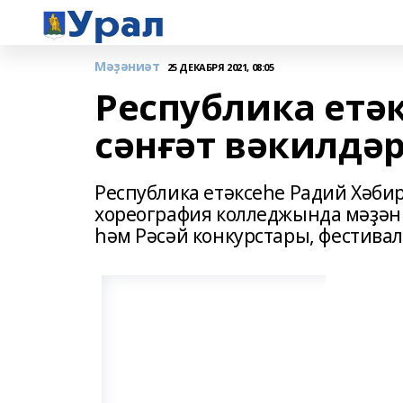
Мәҙәниәт
25 ДЕКАБРЯ 2021, 08:05
Республика етә
сәнғәт вәкилдә
Республика етәксеһе Радий Хәби
хореография колледжында мәҙәни
һәм Рәсәй конкурстары, фестива