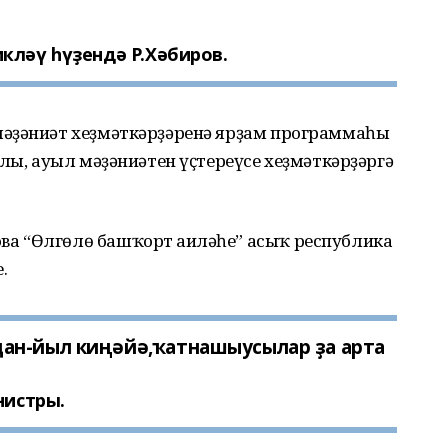
ләү һүҙендә Р.Хәбиров.
әҙәниәт хеҙмәткәрҙәренә ярҙам программаһы
шлы, ауыл мәҙәниәтен үҫтереүсе хеҙмәткәрҙәргә
а “Өлгөлө башҡорт ғаиләһе” асыҡ республика
е.
ан-йыл киңәйә,ҡатнашыусылар ҙа арта
нистры.