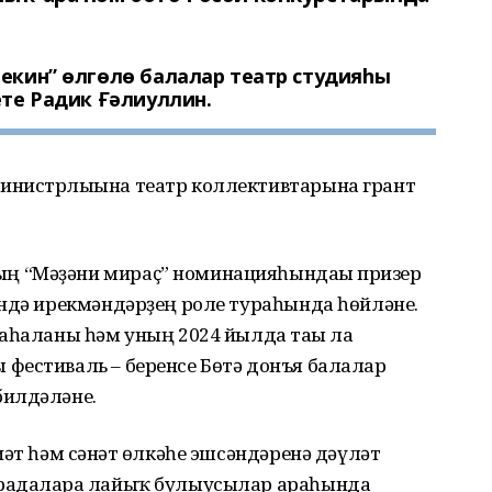
екин” өлгөлө балалар театр студияһы
ете Радик Ғәлиуллин.
инистрлығына театр коллективтарына грант
ң “Мәҙәни мираҫ” номинацияһындағы призер
ендә ирекмәндәрҙең роле тураһында һөйләне.
баһаланы һәм уның 2024 йылда тағы ла
фестиваль – беренсе Бөтә донъя балалар
билдәләне.
әт һәм сәнғәт өлкәһе эшсәндәренә дәүләт
радаларға лайыҡ булыусылар араһында