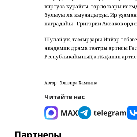
виртуоз ҡурайсы, төрлө юғары исе
булыуы ла ҡыуандырҙы. Ир уҙама
наградаһы - Григорий Аксаков орд
Шулай уҡ, тамырҙары Инйәр төбәге
академик драма театры артисы Гө
Республикаһының атҡаҙанған арти
Автор:
Эльвира Хамзина
Читайте нас
Партнеры