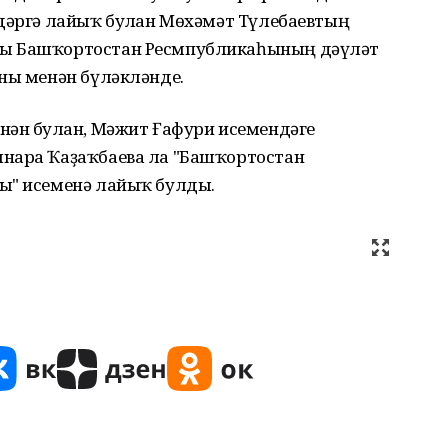
мдәргә лайыҡ булған Мөхәмәт Түлебаевтың
ны Башҡортостан Ресмпубликаһының дәүләт
ены менән бүләкләнде.
нән булған, Мәжит Ғафури исемендәге
лнара Ҡаҙаҡбаева ла "Башҡортостан
сы" исеменә лайыҡ булды.