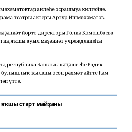
мөхәмәтовтар ғаиләһе осрашыуға килгәйне.
драма театры актеры Артур Ишмөхәмәтов.
әҙәниәт йорто директоры Гөлиә Көмөшбаева
ыл иң яҡшы ауыл мәҙәниәт учреждениеһы
ы, республика Башлығы кәңәшсеһе Радик
кә булышлыҡ ҡылғаны өсөн рәхмәт әйтте һәм
әп үтте.
т яҡшы старт майҙаны