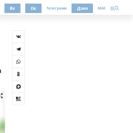
Вк
Ок
Дзен
Телеграмм
MAX
а