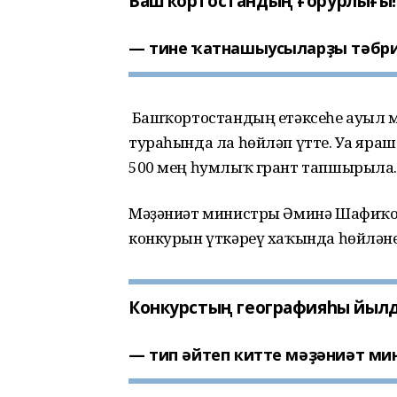
Башҡортостандың ғорурлығы!
тине ҡатнашыусыларҙы тәбрик
Башҡортостандың етәксеһе ауыл м
тураһында ла һөйләп үтте. Уға яра
500 мең һумлыҡ грант тапшырыла.
Мәҙәниәт министры Әминә Шафиҡов
конкурын үткәреү хаҡында һөйлән
Конкурстың географияһы йылд
тип әйтеп китте мәҙәниәт ми