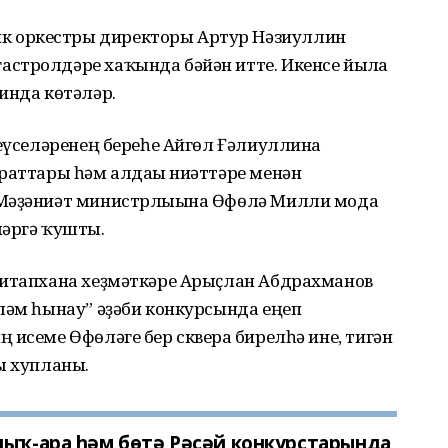
 оркестры директоры Артур Нәзиуллин
стролдәре хаҡында бәйән итте. Икенсе йылға
инда көтәләр.
ңеүселәренең береһе Айгөл Ғәлиуллина
раттары һәм алдағы ниәттәре менән
 Мәҙәниәт министрлығына Өфөлә Милли мода
ләргә ҡушты.
китапхана хеҙмәткәре Арыҫлан Абдрахманов
ләм һынау” әҙәби конкурсында еңеп
исеме Өфөләге бер скверға бирелһә ине, тигән
ы хупланы.
лыҡ-ара һәм бөтә Рәсәй конкурстарында