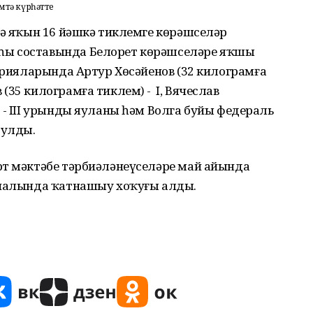
өмтә күрһәтте
гә яҡын 16 йәшкә тиклемге көрәшселәр
һы составында Белорет көрәшселәре яҡшы
горияларында Артур Хөсәйенов (32 килограмға
(35 килограмға тиклем) - I, Вячеслав
- III урынды яуланы һәм Волга буйы федераль
булды.
рт мәктәбе тәрбиәләнеүселәре май айында
финалында ҡатнашыу хоҡуғы алды.