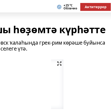
+25 °С
Антитеррор
Облачно
ы һөҙөмтә күрһәтте
овск ҡалаһында грек-рим көрәше буйынса
селеге үтә.