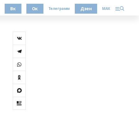
Вк
Ок
Дзен
Телеграмм
MAX