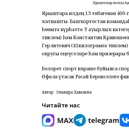
Көрәшселәр яҡшы һөҙ
Ярыштарҙа илдең 13 төбәгенән 400-
ҡатнашты. Башҡортостан команда
һөҙөмтә күрһәтте. Үҙ ауырлыҡ кате
тиклем) һәм Константин Кривошеев 
Герлятович (41килограмға тиклем) 
округы еңеүселәре һәм призерҙары 
Белорет спорт көрәше буйынса спо
Өфөлә үтәсәк Рәсәй Беренселеге 
Автор:
Эльвира Хамзина
Читайте нас