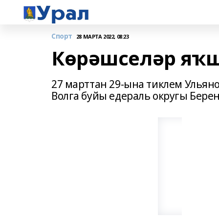
Спорт
28 МАРТА 2022, 08:23
Көрәшселәр яҡш
27 марттан 29-ына тиклем Ульян
Волга буйы едераль округы Берен