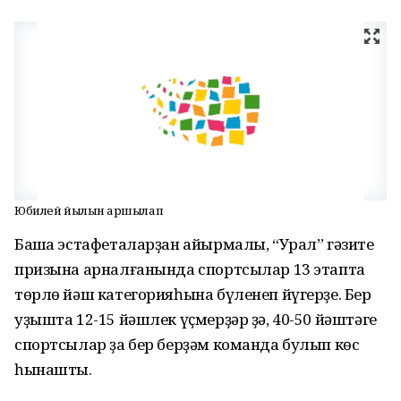
Юбилей йылын ҡаршылап
Башҡа эстафеталарҙан айырмалы, “Урал” гәзите
призына арналғанында спортсылар 13 этапта
төрлө йәш категорияһына бүленеп йүгерҙе. Бер
уҙышта 12-15 йәшлек үҫмерҙәр ҙә, 40-50 йәштәге
спортсылар ҙа бер берҙәм команда булып көс
һынашты.