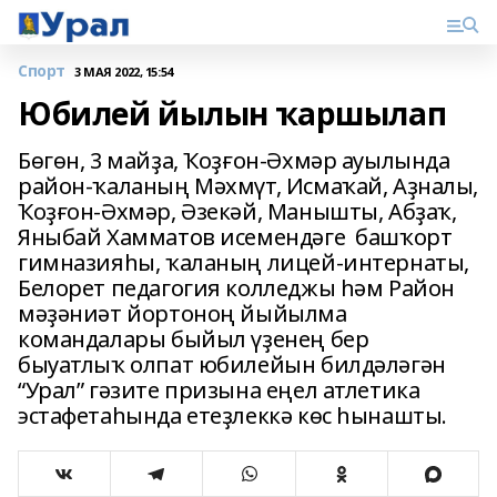
Спорт
3 МАЯ 2022, 15:54
Юбилей йылын ҡаршылап
Бөгөн, 3 майҙа, Ҡоҙғон-Әхмәр ауылында
район-ҡаланың Мәхмүт, Исмаҡай, Аҙналы,
Ҡоҙғон-Әхмәр, Әзекәй, Манышты, Абҙаҡ,
Яныбай Хамматов исемендәге башҡорт
гимназияһы, ҡаланың лицей-интернаты,
Белорет педагогия колледжы һәм Район
мәҙәниәт йортоноң йыйылма
командалары быйыл үҙенең бер
быуатлыҡ олпат юбилейын билдәләгән
“Урал” гәзите призына еңел атлетика
эстафетаһында етеҙлеккә көс һынашты.