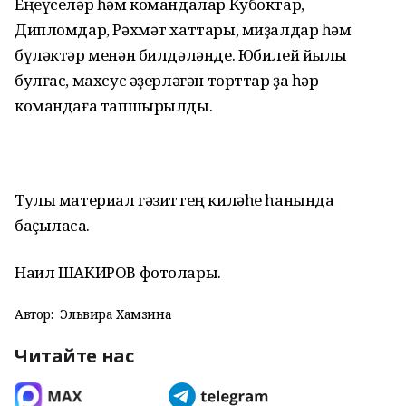
Еңеүселәр һәм командалар Кубоктар,
Дипломдар, Рәхмәт хаттары, миҙалдар һәм
бүләктәр менән билдәләнде. Юбилей йылы
булғас, махсус әҙерләгән торттар ҙа һәр
командаға тапшырылды.
Тулы материал гәзиттең киләһе һанында
баҫыласаҡ.
Наил ШАКИРОВ фотолары.
Автор:
Эльвира Хамзина
Читайте нас