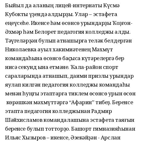
Быйыл да ҡаланың лицей-интернаты Күсмә
Кубокты үҙендә ҡалдырҙы. Улар – эстафета
еңеүсеһе. Икенсе һәм өсөнсө урындарҙы Ҡоҙғон-
Әхмәр һәм Белорет педагогия колледжы алды.
Тәүгеләрҙән булып ҡатнашырға теләк белдергән
Николаевка ауыл хакимиәтенең Мәхмүт
командаһына өсөнсө баҫҡысҡа күтәрелергә бер
нисә секунд ҡына етмәне. Ҡала-район спорт
сараларында ҡатнашып, даими призлы урындар
яулап килгән педагогия колледжы командаһы
менән һуңғы этаптарға тиклем өсөнсө урын өсөн
көрәшкән мәхмүттәргә “Афарин” тибеҙ. Беренсе
этапта педагогия колледжынан Радмир
Шәйхисламов командалашына эстафета таяғын
беренсе булып тотторҙо. Башҡорт гимназияһынан
Ильяс Хызыров – икенсе, Әзекәйҙән - Арслан