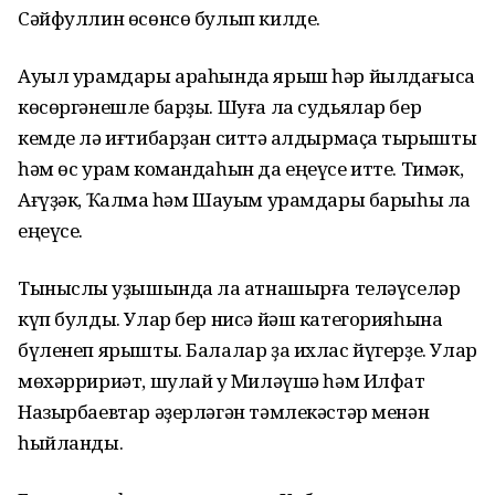
Сәйфуллин өсөнсө булып килде.
Ауыл урамдары араһында ярыш һәр йылдағыса
көсөргәнешле барҙы. Шуға ла судьялар бер
кемде лә иғтибарҙан ситтә ҡалдырмаҫҡа тырышты
һәм өс урам командаһын да еңеүсе итте. Тимәк,
Ағүҙәк, Ҡалмаҡ һәм Шауым урамдары барыһы ла
еңеүсе.
Тыныслыҡ уҙышында ла ҡатнашырға теләүселәр
күп булды. Улар бер нисә йәш категорияһына
бүленеп ярышты. Балалар ҙа ихлас йүгерҙе. Улар
мөхәрририәт, шулай уҡ Миләүшә һәм Илфат
Назырбаевтар әҙерләгән тәмлекәстәр менән
һыйланды.