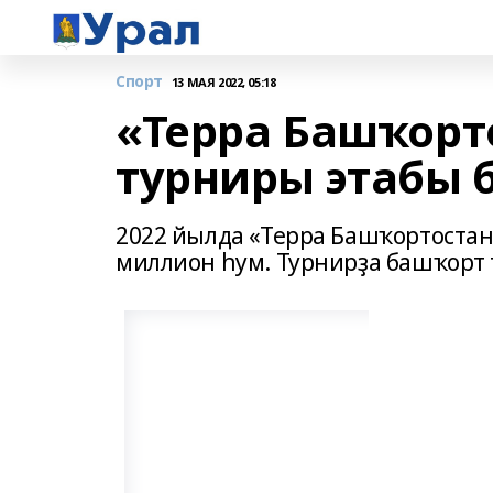
Спорт
13 МАЯ 2022, 05:18
«Терра Башҡорто
турниры этабы 
2022 йылда «Терра Башҡортостан
миллион һум. Турнирҙа башҡорт 