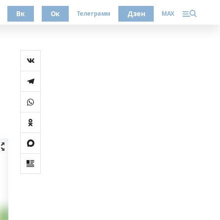
Вк
Ок
Дзен
Телеграмм
MAX