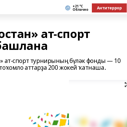
+21 °С
Антитеррор
Облачно
стан» ат-спорт
башлана
» ат-спорт турнирының бүләк фонды — 10
тоҡомло аттарҙа 200 жокей ҡатнаша.