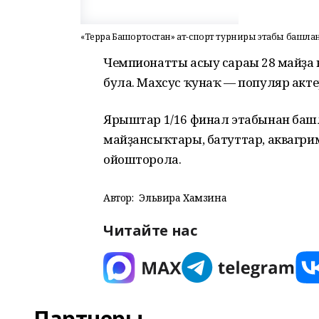
«Терра Башҡортостан» ат-спорт турниры этабы башла
Чемпионатты асыу сараһы 28 майҙа 
була. Махсус ҡунаҡ — популяр акт
Ярыштар 1/16 финал этабынан башл
майҙансыҡтары, батуттар, аквагри
ойошторола.
Автор:
Эльвира Хамзина
Читайте нас
Партнеры