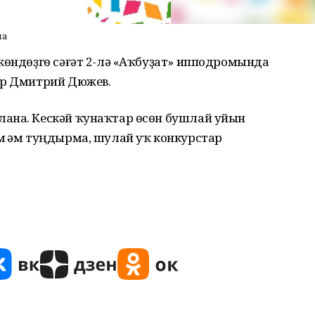
на
көндөҙгө сәғәт 2-лә «Аҡбуҙат» ипподромында
ер Дмитрий Дюжев.
ана. Кескәй ҡунаҡтар өсөн бушлай уйын
м һәм туңдырма, шулай уҡ конкурстар