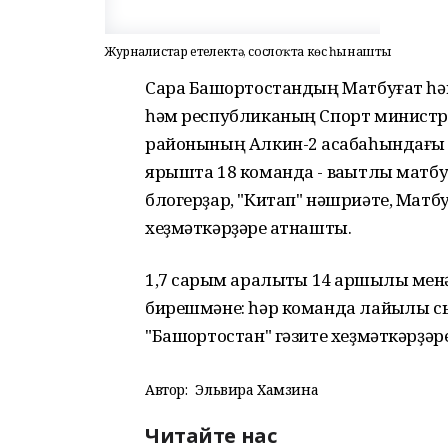
Журналистар етеҙлектә, сослоҡта көс һынашты
Сара Башҡортостандың Матбуғат һә
һәм республиканың Спорт минист
районының Алкин-2 ҡасабаһындағы 
ярышта 18 команда - ваҡытлы матб
блогерҙар, "Китап" нәшриәте, Мат
хеҙмәткәрҙәре ҡатнашты.
1,7 саҡрым аралыҡты 14 ҡаршылыҡ м
бирешмәне: һәр команда лайыҡлы с
"Башҡортостан" гәзите хеҙмәткәрҙә
Автор:
Эльвира Хамзина
Читайте нас