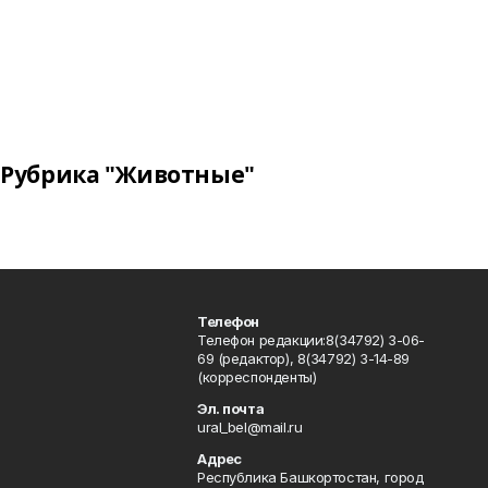
Рубрика "Животные"
Телефон
Телефон редакции:8(34792) 3-06-
69 (редактор), 8(34792) 3-14-89
(корреспонденты)
Эл. почта
ural_bel@mail.ru
Адрес
Республика Башкортостан, город