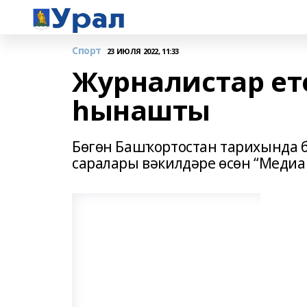
Спорт
23 ИЮЛЯ 2022, 11:33
Журналистар ете
һынашты
Бөгөн Башҡортостан тарихында б
саралары вәкилдәре өсөн “Медиа