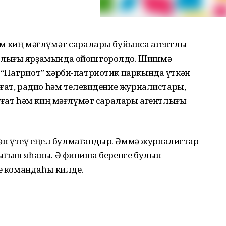
м киң мәғлүмәт саралары буйынса агентлыҡ
рлығы ярҙамында ойошторолдо. Шишмә
“Патриот” хәрби-патриотик паркында үткән
уғат, радио һәм телевидение журналистары,
буғат һәм киң мәғлүмәт саралары агентлығы
енән үтеү еңел булмағандыр. Әммә журналистар
ығыш яһаны. Ә финишҡа беренсе булып
ре командаһы килде.