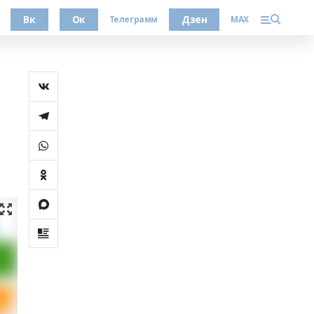
Вк
Ок
Дзен
Телеграмм
MAX