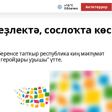
+16 °С
Антитеррор
Облачно
ҙлектә, сослоҡта көс
еренсе тапҡыр республика киң мәғлүмәт
 геройҙары уҙышы” үтте.