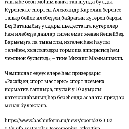
ғаиләһе өсөн мөһим ваҡиға тап шунда булды.
Күренекле спортсы Александр Карелин беренсе
тапҡыр бөйөк илебеҙҙең байрағын күтәреп барҙы.
Беҙ Ватаныбыҙ улдары пьедесталға күтәрелер
һәм илебеҙҙе данлар тигән өмөт менән йәшәйбеҙ.
Барығыҙға ла тыныслыҡ, изгелек һәм һаулыҡ
теләйем, хыялығыҙҙы тормошҡа ашырығыҙ һәм
чемпион булығыҙ», – тине Михаил Мамиашвили.
Чемпионат еңеүселәре һәм призерҙары
«Рәсәйҙең спорт мастеры» спорт исеменә
норматив тапшыра, шулай уҡ 10 ауырлыҡ
категорияһының һәр береһендә аҡсалата приздар
менән бүләкләнә.
https://www.bashinform.ru/news/sport/2023-02-
07/v-ufe-sostoyalas-tseremoniya-otkrytiya-