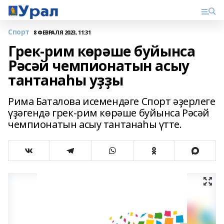
Спорт
8 ФЕВРАЛЯ 2023, 11:31
Грек-рим көрәше буйынса
Рәсәй чемпионатын асыу
тантанаһы уҙҙы
Рима Баталова исемендәге Спорт әҙерлеге
үҙәгендә грек-рим көрәше буйынса Рәсәй
чемпионатын асыу тантанаһы үтте.