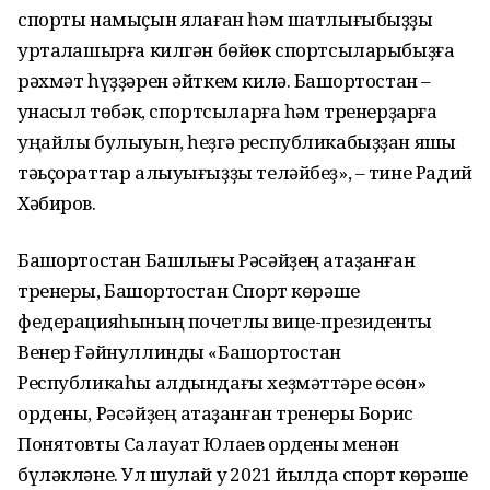
спорты намыҫын яҡлаған һәм шатлығыбыҙҙы
уртаҡлашырға килгән бөйөк спортсыларыбыҙға
рәхмәт һүҙҙәрен әйткем килә. Башҡортостан –
ҡунаҡсыл төбәк, спортсыларға һәм тренерҙарға
уңайлы булыуын, һеҙгә республикабыҙҙан яҡшы
тәьҫораттар алыуығыҙҙы теләйбеҙ», – тине Радий
Хәбиров.
Башҡортостан Башлығы Рәсәйҙең атҡаҙанған
тренеры, Башҡортостан Спорт көрәше
федерацияһының почетлы вице-президенты
Венер Ғәйнуллинды «Башҡортостан
Республикаһы алдындағы хеҙмәттәре өсөн»
ордены, Рәсәйҙең атҡаҙанған тренеры Борис
Понятовты Салауат Юлаев ордены менән
бүләкләне. Ул шулай уҡ 2021 йылда спорт көрәше