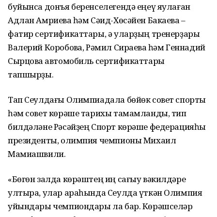
буйынса донъя беренселегендә еңеү яулаған
Адлан Амриевҡа һәм Сәид-Хөсәйен Бакаевҡа –
фатир сертификаттары, ә уларҙың тренерҙары
Валерий Коробовҡа, Рәмил Сираевҡа һәм Геннадий
Сырцовҡа автомобиль сертификаттары
тапшырҙы.
Тап Сеулдағы Олимпиадала бөйөк совет спорты
һәм совет көрәше тарихы тамамланды, тип
билдәләне Рәсәйҙең Спорт көрәше федерацияһы
президенты, олимпия чемпионы Михаил
Мамиашвили.
«Бөгөн залда көрәштең иң сағыу вәкилдәре
ултыра, улар араһында Сеулда үткән Олимпия
уйындары чемпиондары ла бар. Көрәшселәр