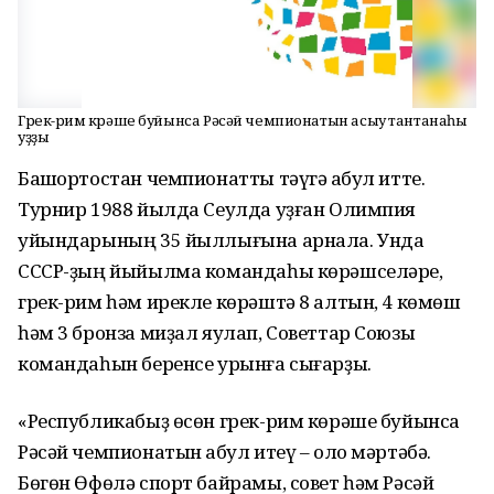
Грек-рим көрәше буйынса Рәсәй чемпионатын асыу тантанаһы
уҙҙы
Башҡортостан чемпионатты тәүгә ҡабул итте.
Турнир 1988 йылда Сеулда уҙған Олимпия
уйындарының 35 йыллығына арнала. Унда
СССР-ҙың йыйылма командаһы көрәшселәре,
грек-рим һәм ирекле көрәштә 8 алтын, 4 көмөш
һәм 3 бронза миҙал яулап, Советтар Союзы
командаһын беренсе урынға сығарҙы.
«Республикабыҙ өсөн грек-рим көрәше буйынса
Рәсәй чемпионатын ҡабул итеү – оло мәртәбә.
Бөгөн Өфөлә спорт байрамы, совет һәм Рәсәй