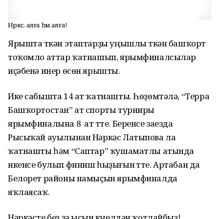
Нәркәс, алға һәм алға!
Ярышта үткән этаптарҙы уңышлы үткән башҡорт
тоҡомло аттар ҡатнашып, ярымфиналсылар
иҫәбенә инер өсөн ярышты.
Ике сабышта 14 ат ҡатнашты. Һөҙөмтәлә, “Терра
Башҡортостан” ат спорты турниры
ярымфиналына 8 ат үтте. Беренсе заезда
Рысыҡай ауылынан Нәркәс Латыпова ла
ҡатнашты һәм “Саптар” ҡушаматлы атында
икенсе булып финиш һыҙығын үтте. Артабан да
Белорет районы намыҫын ярымфиналда
яҡлаясаҡ.
Нәркәсте беҙ ҙә ысын күңелдән ҡотлайбыҙ!