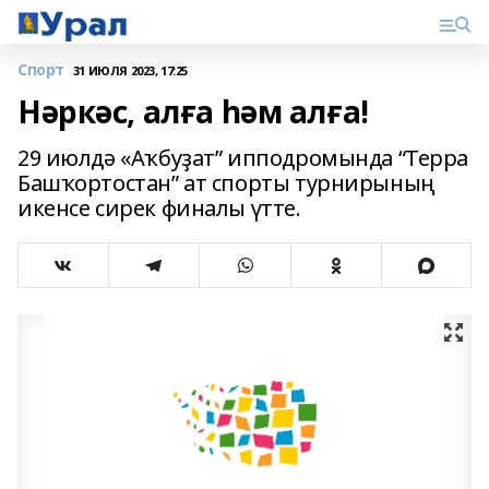
Спорт
31 ИЮЛЯ 2023, 17:25
Нәркәс, алға һәм алға!
29 июлдә «Аҡбуҙат” ипподромында “Терра
Башҡортостан” ат спорты турнирының
икенсе сирек финалы үтте.