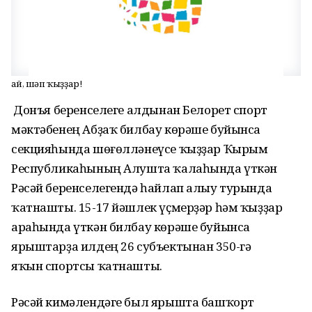
Һай, шәп ҡыҙҙар!
Ә Донъя беренселеге алдынан Белорет спорт
мәктәбенең Абҙаҡ билбау көрәше буйынса
секцияһында шөғөлләнеүсе ҡыҙҙар Ҡырым
Республикаһының Алушта ҡалаһында үткән
Рәсәй беренселегендә һайлап алыу турында
ҡатнашты. 15-17 йәшлек үҫмерҙәр һәм ҡыҙҙар
араһында үткән билбау көрәше буйынса
ярыштарҙа илдең 26 субъектынан 350-гә
яҡын спортсы ҡатнашты.
Рәсәй кимәлендәге был ярышта башҡорт