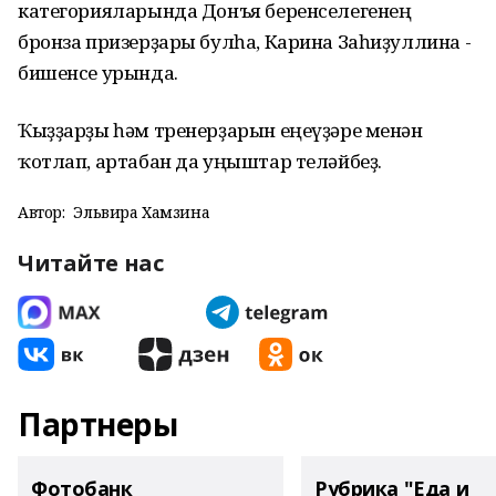
категорияларында Донъя беренселегенең
бронза призерҙары булһа, Карина Заһиҙуллина -
бишенсе урында.
Ҡыҙҙарҙы һәм тренерҙарын еңеүҙәре менән
ҡотлап, артабан да уңыштар теләйбеҙ.
Автор:
Эльвира Хамзина
Читайте нас
Партнеры
Фотобанк
Рубрика "Еда и