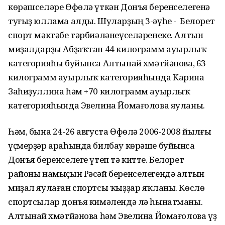
көрәшселәре Өфөлә үткән Донъя беренселегенә
туғыҙ юллама алды. Шуларҙың 3-әүһе - Белорет
спорт мәктәбе тәрбиәләнеүселәренеке. Алтын
миҙалдарҙы Абҙаҡтан 44 килограмм ауырлыҡ
категорияһы буйынса Алтынай Әхмәтйәнова, 63
килограмм ауырлыҡ категорияһында Карина
Заһиҙуллина һәм +70 килограмм ауырлыҡ
категорияһында Эвелина Йомағолова яуланы.
Һәм, бына 24-26 августа Өфөлә 2006-2008 йылғы
үҫмерҙәр араһында билбау көрәше буйынса
Донъя беренселеге үтеп тә китте. Белорет
районы намыҫын Рәсәй беренселегендә алтын
миҙал яулаған спортсы ҡыҙҙар яҡланы. Көслө
спортсылар донъя кимәлендә лә һынатманы.
Алтынай Әхмәтйәнова һәм Эвелина Йомағолова үҙ