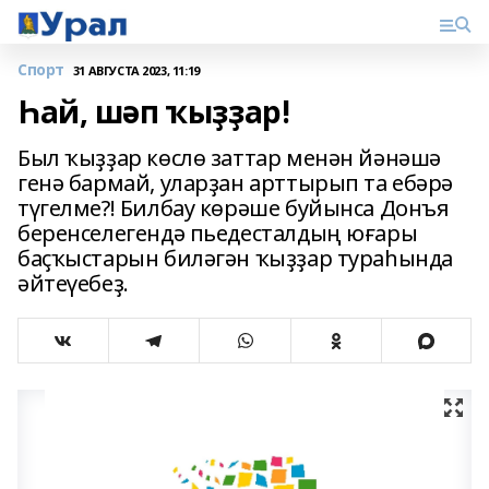
Спорт
31 АВГУСТА 2023, 11:19
Һай, шәп ҡыҙҙар!
Был ҡыҙҙар көслө заттар менән йәнәшә
генә бармай, уларҙан арттырып та ебәрә
түгелме?! Билбау көрәше буйынса Донъя
беренселегендә пьедесталдың юғары
баҫҡыстарын биләгән ҡыҙҙар тураһында
әйтеүебеҙ.