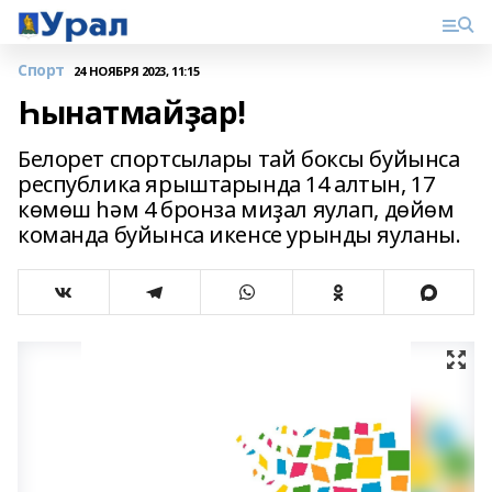
Спорт
24 НОЯБРЯ 2023, 11:15
Һынатмайҙар!
Белорет спортсылары тай боксы буйынса
республика ярыштарында 14 алтын, 17
көмөш һәм 4 бронза миҙал яулап, дөйөм
команда буйынса икенсе урынды яуланы.