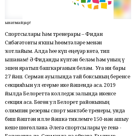
Һынатмайҙар!
Спортсыларҙы һәм тренерҙары – Фидан
Сибәғәтовты яҡшы һөҙөмтәләре менән
ҡотлайым. Алда һеҙҙе күп еңеүҙәр көтә, тип
ышанам! Ә Фиданды күптән беләм һәм уның үҙ
эшен яратып башҡарғанын беләм. Уға ни бары
27 йәш. Сермән ауылында тай боксының беренсе
секцияһын ул егерме ике йәшендә аса. 2019
йылда Белоретта колледж залында икенсе
секция аса. Бөгөн ул Белорет районының
олимпия резервы спорт мәктәбе тренеры, унда
биш йәштән илле йәшкә тиклемге 150-нән ашыу
кеше шөғөлләнә. Әлегә спортсыларҙы үҙе генә -
Белоретта ла, Сермәндә лә өйрәтә. Былтыр