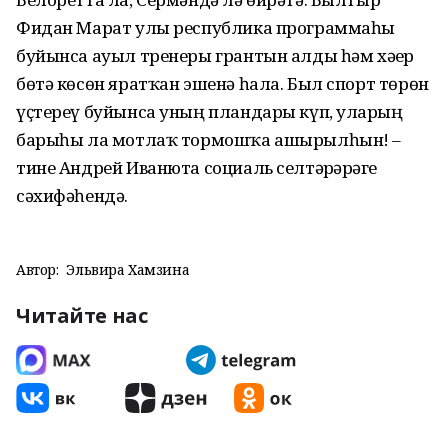
Фидан Марат улы республика программаһы
буйынса ауыл тренеры грантын алды һәм хәҙер
бөтә көсөн яратҡан эшенә һала. Был спорт төрөн
үҫтереү буйынса уның пландары күп, уларҙың
барыһы ла мотлаҡ тормошҡа ашырылһын! –
тине Андрей Иванюта социаль селтәрҙәрҙәге
сәхифәһендә.
Автор:
Эльвира Хамзина
Читайте нас