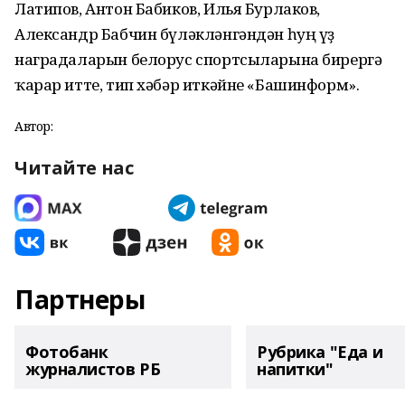
Латипов, Антон Бабиков, Илья Бурлаков,
Александр Бабчин бүләкләнгәндән һуң үҙ
наградаларын белорус спортсыларына бирергә
ҡарар итте, тип хәбәр иткәйне «Башинформ».
Автор:
Читайте нас
Партнеры
Фотобанк
Рубрика "Еда и
журналистов РБ
напитки"