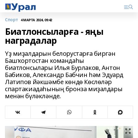
Спорт
4 МАРТА 2024, 09:42
Биатлонсыларға - яңы
наградалар
Үҙ миҙалдарын белорустарға биргән
Башҡортостан командаһы
биатлонсылары Илья Бурлаков, Антон
Бабиков, Александр Бабчин һәм Эдуард
Латипов йәкшәмбе көндө Көслөләр
спартакиадаһының бронза миҙалдары
менән бүләкләнде.