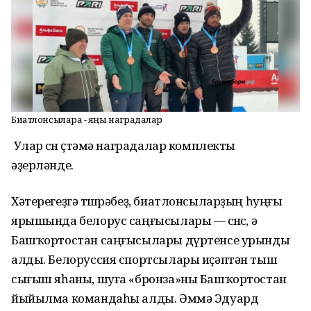
Биатлонсыларға - яңы наградалар
Улар өсөн өҫтәмә наградалар комплекты
әҙерләнде.
Хәтерегеҙгә төшөрәбеҙ, биатлонсыларҙың һуңғы
ярышында белорус саңғысылары — өсөнсө, ә
Башҡортостан саңғысылары дүртенсе урынды
алды. Белоруссия спортсылары иҫәптән тыш
сығыш яһаны, шуға «бронза»ны Башҡортостан
йыйылма командаһы алды. Әммә Эдуард